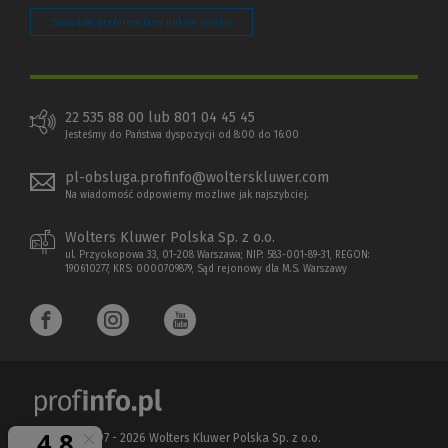
Zarządzaj preferencjami plików cookie
22 535 88 00 lub 801 04 45 45
Jesteśmy do Państwa dyspozycji od 8:00 do 16:00
pl-obsluga.profinfo@wolterskluwer.com
Na wiadomość odpowiemy możliwe jak najszybciej.
Wolters Kluwer Polska Sp. z o.o.
ul. Przyokopowa 33, 01-208 Warszawa; NIP: 583-001-89-31, REGON:
190610277, KRS: 0000709879, Sąd rejonowy dla M.S. Warszawy
Copyright 1997 - 2026 Wolters Kluwer Polska Sp. z o.o.