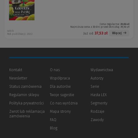
Cena regularna:
39,50 zł
Najniższa cena z 30 dni przed obniżką:
39,50 zł
sobik
37,53 zł
Więcej
Już od:
Rok publikacji: 2022
Kontakt
O nas
Wydawnictwa
Newsletter
Współpraca
Autorzy
Status zamówienia
Dla autorów
(Nowe
(Link
Serie
okno)
do
Regulamin sklepu
Twoje sugestie
Hasła LEX
innej
strony)
Polityka prywatności
(Nowe
(Link
Co nas wyróżnia
Segmenty
okno)
do
Zwrot lub reklamacja
Mapa strony
Rodzaje
innej
zamówienia
strony)
FAQ
Zawody
Blog