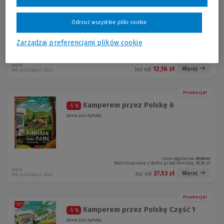
Wybory Obywatel Przygody Fenka
-5 %
zbiorowa Praca
Odrzuć wszystkie pliki cookie
Zarządzaj preferencjami plików cookie
Cena regularna:
12,80 zł
Najniższa cena z 30 dni przed obniżką:
12,80 zł
sobik
12,16 zł
Więcej
Już od:
Rok publikacji: 2024
Promocja!
Kamperem przez Polskę 6
-5 %
Anna Jurczyńska
Cena regularna:
39,50 zł
Najniższa cena z 30 dni przed obniżką:
39,50 zł
sobik
37,53 zł
Więcej
Już od:
Rok publikacji: 2023
Promocja!
Kamperem przez Polskę Część 1
-5 %
Anna Jurczyńska