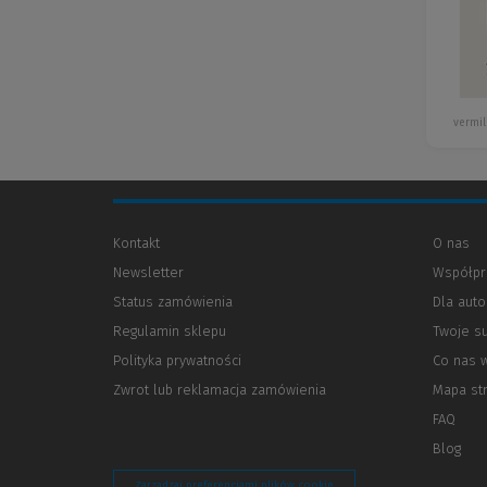
vermil
Kontakt
O nas
Newsletter
Współpr
Status zamówienia
Dla aut
Regulamin sklepu
Twoje s
Polityka prywatności
(Nowe
(Link
Co nas 
okno)
do
Zwrot lub reklamacja zamówienia
Mapa st
innej
strony)
FAQ
Blog
Zarządzaj preferencjami plików cookie