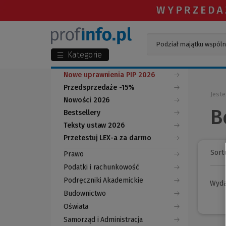
Kategorie
Nowe uprawnienia PIP 2026
Przedsprzedaże -15%
Jeste
Nowości 2026
B
Bestsellery
Teksty ustaw 2026
Przetestuj LEX-a za darmo
(Nowe
(Link
okno)
do
Sortu
Prawo
innej
strony)
Podatki i rachunkowość
Podręczniki Akademickie
Wyd
Budownictwo
Oświata
Samorząd i Administracja