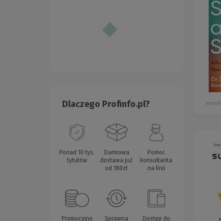
Dlaczego Profinfo.pl?
vermil
Ponad 10 tys.
Darmowa
Pomoc
tytułów
dostawa już
konsultanta
od 180zł
na linii
Promocyjne
Sprawna
Dostęp do