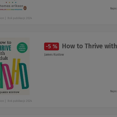
Najni
ion
Rok publikacji: 2024
How to Thrive wit
-5 %
James Kustow
Najni
ion
Rok publikacji: 2024