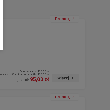
Promocja!
Cena regularna:
100,00 zł
za cena z 30 dni przed obniżką:
100,00 zł
Więcej
95,00 zł
Już od:
Promocja!