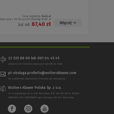
Cena regularna:
92,00 zł
ższa cena z 30 dni przed obniżką:
92,00 zł
Więcej
87,40 zł
Już od:
22 535 88 00 lub 801 04 45 45
Jesteśmy do Państwa dyspozycji od 8:00 do 16:00
pl-obsluga.profinfo@wolterskluwer.com
Na wiadomość odpowiemy możliwe jak najszybciej.
Wolters Kluwer Polska Sp. z o.o.
ul. Przyokopowa 33, 01-208 Warszawa; NIP: 583-001-89-31, REGON:
190610277, KRS: 0000709879, Sąd rejonowy dla M.S. Warszawy