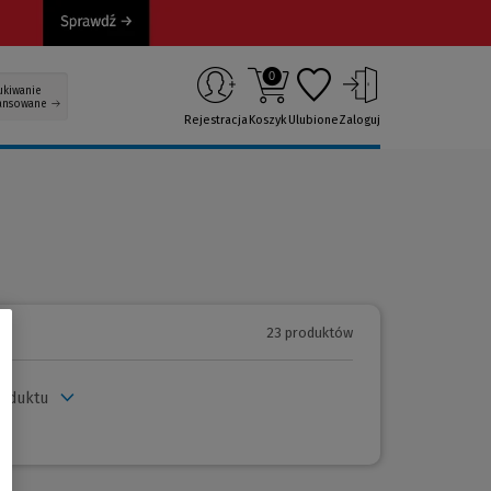
0
ukiwanie
ansowane
Rejestracja
Koszyk
Ulubione
Zaloguj
23 produktów
roduktu