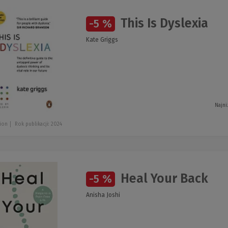
This Is Dyslexia
-5 %
Kate Griggs
Najni
ion
Rok publikacji: 2024
Heal Your Back
-5 %
Anisha Joshi