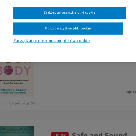
szystkie produkty
Zaakceptuj wszystkie pliki cookie
Odrzuć wszystkie pliki cookie
Mind Your Body
-5 %
Zarządzaj preferencjami plików cookie
J.Nicole Sachs
Najniżs
ion
Rok publikacji: 2025
Safe and Sound