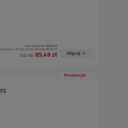
Cena regularna:
90,00 zł
ższa cena z 30 dni przed obniżką:
90,00 zł
Więcej
85,49 zł
Już od:
Promocja!
rs