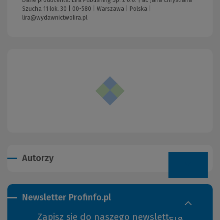
Dane producenta: Lira Publishing Sp. z o.o. | al. Jana Chrystiana
Szucha 11 lok. 30 | 00-580 | Warszawa | Polska |
lira@wydawnictwolira.pl
Autorzy
Newsletter Profinfo.pl
Zapisz się do naszego newslettera