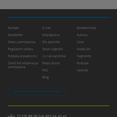
Kontakt
O nas
Wydawnictwa
Newsletter
Współpraca
Autorzy
Status zamówienia
Dla autorów
(Nowe
(Link
Serie
okno)
do
Regulamin sklepu
Twoje sugestie
Hasła LEX
innej
strony)
Polityka prywatności
(Nowe
(Link
Co nas wyróżnia
Segmenty
okno)
do
Zwrot lub reklamacja
Mapa strony
Rodzaje
innej
zamówienia
strony)
FAQ
Zawody
Blog
Zarządzaj preferencjami plików cookie
22 535 88 00 lub 801 04 45 45