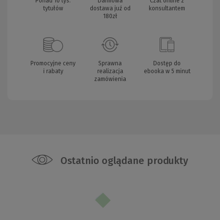
Ponad 10 tys.
Darmowa
Czat online z
tytułów
dostawa już od
konsultantem
180zł
Promocyjne ceny
Sprawna
Dostęp do
i rabaty
realizacja
ebooka w 5 minut
zamówienia
Ostatnio oglądane produkty