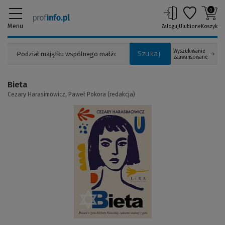
0
Menu
Zaloguj
Ulubione
Koszyk
Wyszukiwanie
Szukaj
zaawansowane
Bieta
Cezary Harasimowicz,
Paweł Pokora (redakcja)
(Link
do
innej
strony)