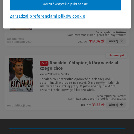
Spare
-5 %
Odrzuć wszystkie pliki cookie
Harry Prince
Zarządzaj preferencjami plików cookie
Cena regularna:
119,00 zł
Najniższa cena z 30 dni przed obniżką:
119,00 zł
Bantam Press
113,04 zł
Więcej
Już od:
Rok publikacji: 2023
Promocja!
Ronaldo. Chłopiec, który wiedział
-5 %
czego chce
Yvette Zółtowska-Darska
Ronaldo to uniwersalna opowieść o żelaznej woli i
determinacji w drodze na szczyt. O niezwykłym talencie,
sile marzeń i ciężkiej pracy. O piłce nożnej, dla której
czasem trzeba poświęcić bardzo wiele.
Cena regularna:
34,99 zł
Najniższa cena z 30 dni przed obniżką:
33,23 zł
33,23 zł
Więcej
Już od:
Rok publikacji: 2017