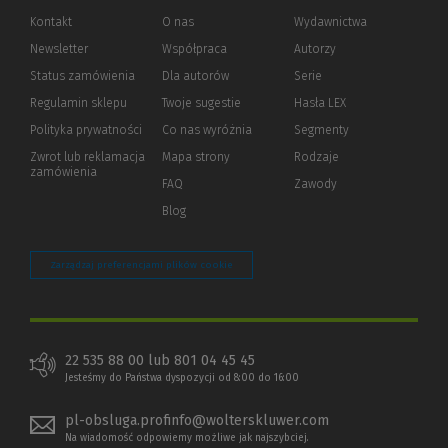
Kontakt
O nas
Wydawnictwa
Newsletter
Współpraca
Autorzy
Status zamówienia
Dla autorów
(Nowe
(Link
Serie
okno)
do
Regulamin sklepu
Twoje sugestie
Hasła LEX
innej
strony)
Polityka prywatności
(Nowe
(Link
Co nas wyróżnia
Segmenty
okno)
do
Zwrot lub reklamacja
Mapa strony
Rodzaje
innej
zamówienia
strony)
FAQ
Zawody
Blog
Zarządzaj preferencjami plików cookie
22 535 88 00 lub 801 04 45 45
Jesteśmy do Państwa dyspozycji od 8:00 do 16:00
pl-obsluga.profinfo@wolterskluwer.com
Na wiadomość odpowiemy możliwe jak najszybciej.