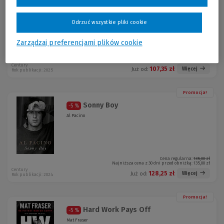
Big Dunc
-5 %
Duncan Ferguson
Odrzuć wszystkie pliki cookie
Zarządzaj preferencjami plików cookie
Cena regularna:
113,00 zł
Najniższa cena z 30 dni przed obniżką:
113,00 zł
Century
107,35 zł
Więcej
Już od:
Rok publikacji: 2025
Promocja!
Sonny Boy
-5 %
Al Pacino
Cena regularna:
135,00 zł
Najniższa cena z 30 dni przed obniżką:
135,00 zł
Century
128,25 zł
Więcej
Już od:
Rok publikacji: 2024
Promocja!
Hard Work Pays Off
-5 %
Mat Fraser