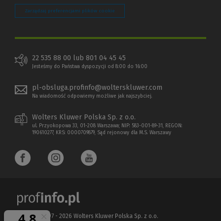
Zarządzaj preferencjami plików cookie
22 535 88 00 lub 801 04 45 45
Jesteśmy do Państwa dyspozycji od 8:00 do 16:00
pl-obsluga.profinfo@wolterskluwer.com
Na wiadomość odpowiemy możliwe jak najszybciej.
Wolters Kluwer Polska Sp. z o.o.
ul. Przyokopowa 33, 01-208 Warszawa; NIP: 583-001-89-31, REGON:
190610277, KRS: 0000709879, Sąd rejonowy dla M.S. Warszawy
Copyright 1997 - 2026 Wolters Kluwer Polska Sp. z o.o.