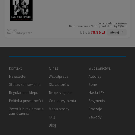
Cena regularna:
83,00 zł
Najniższa cena z 30 dni przed obniżką:
83,00 zł
Century
78,86 zł
Więcej
Już od:
Rok publikacji: 2022
Kontakt
O nas
Wydawnictwa
Newsletter
Współpraca
Autorzy
Status zamówienia
Dla autorów
(Nowe
(Link
Serie
okno)
do
Regulamin sklepu
Twoje sugestie
Hasła LEX
innej
strony)
Polityka prywatności
(Nowe
(Link
Co nas wyróżnia
Segmenty
okno)
do
Zwrot lub reklamacja
Mapa strony
Rodzaje
innej
zamówienia
strony)
FAQ
Zawody
Blog