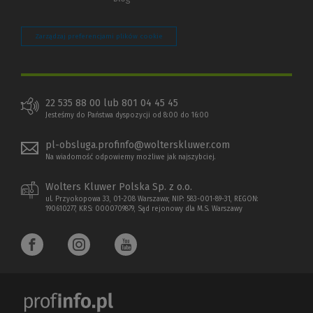
Zarządzaj preferencjami plików cookie
22 535 88 00 lub 801 04 45 45
Jesteśmy do Państwa dyspozycji od 8:00 do 16:00
pl-obsluga.profinfo@wolterskluwer.com
Na wiadomość odpowiemy możliwe jak najszybciej.
Wolters Kluwer Polska Sp. z o.o.
ul. Przyokopowa 33, 01-208 Warszawa; NIP: 583-001-89-31, REGON:
190610277, KRS: 0000709879, Sąd rejonowy dla M.S. Warszawy