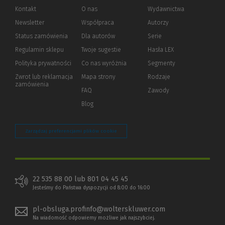
Kontakt
O nas
Wydawnictwa
Newsletter
Współpraca
Autorzy
Status zamówienia
Dla autorów
(Nowe
(Link
Serie
okno)
do
Regulamin sklepu
Twoje sugestie
Hasła LEX
innej
strony)
Polityka prywatności
(Nowe
(Link
Co nas wyróżnia
Segmenty
okno)
do
Zwrot lub reklamacja
Mapa strony
Rodzaje
innej
zamówienia
strony)
FAQ
Zawody
Blog
Zarządzaj preferencjami plików cookie
22 535 88 00 lub 801 04 45 45
Jesteśmy do Państwa dyspozycji od 8:00 do 16:00
pl-obsluga.profinfo@wolterskluwer.com
Na wiadomość odpowiemy możliwe jak najszybciej.