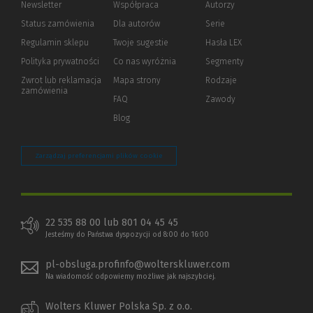
Newsletter
Współpraca
Autorzy
Status zamówienia
Dla autorów
(Nowe
(Link
Serie
okno)
do
Regulamin sklepu
Twoje sugestie
Hasła LEX
innej
strony)
Polityka prywatności
(Nowe
(Link
Co nas wyróżnia
Segmenty
okno)
do
Zwrot lub reklamacja
Mapa strony
Rodzaje
innej
zamówienia
strony)
FAQ
Zawody
Blog
Zarządzaj preferencjami plików cookie
22 535 88 00 lub 801 04 45 45
Jesteśmy do Państwa dyspozycji od 8:00 do 16:00
pl-obsluga.profinfo@wolterskluwer.com
Na wiadomość odpowiemy możliwe jak najszybciej.
Wolters Kluwer Polska Sp. z o.o.