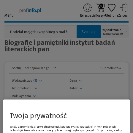
0
Menu
Rejestracja
Koszyk
Ulubione
Zaloguj
Wyszukiwanie
Szukaj
zaawansowane
Biografie i pamiętniki instytut badań
literackich pan
19 produktów
Sortuj:
Wydawnictwo
(1)
Cena
Typ produktu
Autor
Rok wydania
usuń wszystkie filtry
Twoja prywatność
zwiń
filtry
Wszystkie produkty
W celu zapewnienia Ci optymalnej obsługi, korzystamy z plików cookie i innych podobnych
technologii. Dane zebrane za pomocą tych technologii wykorzystujemy do różnych celów, między
Promocja!