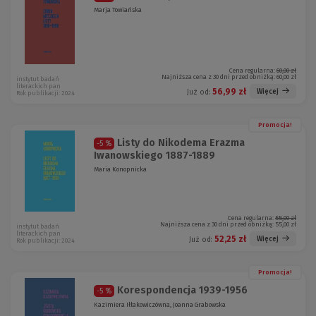
Marja Towiańska
Cena regularna:
60,00 zł
Najniższa cena z 30 dni przed obniżką:
60,00 zł
instytut badań
literackich pan
56,99 zł
Więcej
Już od:
Rok publikacji: 2024
Promocja!
Listy do Nikodema Erazma
-5 %
Iwanowskiego 1887-1889
Maria Konopnicka
Cena regularna:
55,00 zł
Najniższa cena z 30 dni przed obniżką:
55,00 zł
instytut badań
literackich pan
52,25 zł
Więcej
Już od:
Rok publikacji: 2024
Promocja!
Korespondencja 1939-1956
-5 %
Kazimiera Iłłakowiczówna, Joanna Grabowska