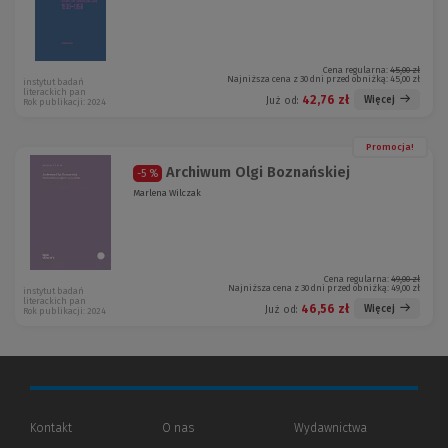
Cena regularna:
45,00 zł
Najniższa cena z 30 dni przed obniżką:
45,00 zł
instytut badań
literackich pan
42,76 zł
Więcej
Już od:
Rok publikacji: 2024
Promocja!
Archiwum Olgi Boznańskiej
-5 %
Marlena Wilczak
Cena regularna:
49,00 zł
Najniższa cena z 30 dni przed obniżką:
49,00 zł
instytut badań
literackich pan
46,56 zł
Więcej
Już od:
Rok publikacji: 2024
Kontakt
O nas
Wydawnictwa