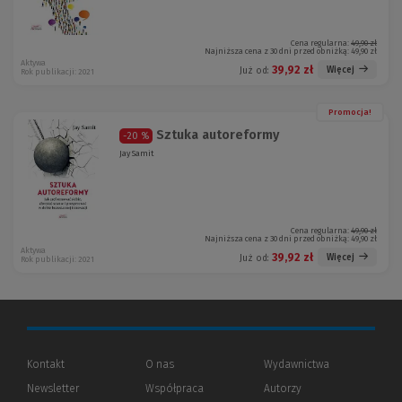
Cena regularna:
49,90 zł
Najniższa cena z 30 dni przed obniżką:
49,90 zł
Aktywa
39,92 zł
Więcej
Już od:
Rok publikacji: 2021
Promocja!
Sztuka autoreformy
-20 %
Jay Samit
Cena regularna:
49,90 zł
Najniższa cena z 30 dni przed obniżką:
49,90 zł
Aktywa
39,92 zł
Więcej
Już od:
Rok publikacji: 2021
Kontakt
O nas
Wydawnictwa
Newsletter
Współpraca
Autorzy