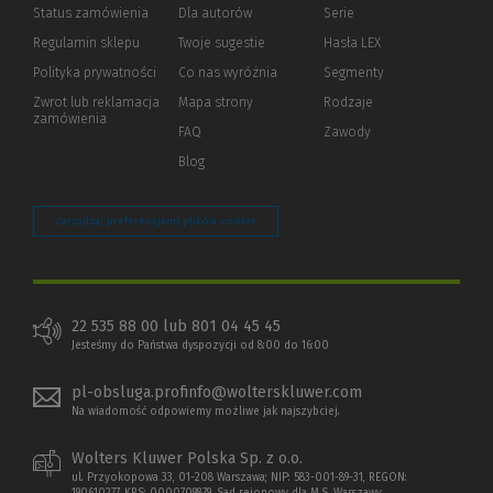
Status zamówienia
Dla autorów
(Nowe
(Link
Serie
okno)
do
Regulamin sklepu
Twoje sugestie
Hasła LEX
innej
strony)
Polityka prywatności
(Nowe
(Link
Co nas wyróżnia
Segmenty
okno)
do
Zwrot lub reklamacja
Mapa strony
Rodzaje
innej
zamówienia
strony)
FAQ
Zawody
Blog
Zarządzaj preferencjami plików cookie
22 535 88 00 lub 801 04 45 45
Jesteśmy do Państwa dyspozycji od 8:00 do 16:00
pl-obsluga.profinfo@wolterskluwer.com
Na wiadomość odpowiemy możliwe jak najszybciej.
Wolters Kluwer Polska Sp. z o.o.
ul. Przyokopowa 33, 01-208 Warszawa; NIP: 583-001-89-31, REGON: