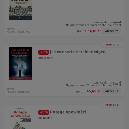
Cena regularna:
57,00 zł
Najniższa cena z 30 dni przed obniżką:
57,00 zł
Aktywa
54,16 zł
Więcej
Już od:
Rok publikacji: 2022
Promocja!
Jak wreszcie zarabiać więcej
-20 %
Bodo Schafer
Cena regularna:
57,00 zł
Najniższa cena z 30 dni przed obniżką:
57,00 zł
Aktywa
45,60 zł
Więcej
Już od:
Rok publikacji: 2021
Promocja!
Potęga opowieści
-20 %
Kindra Hall