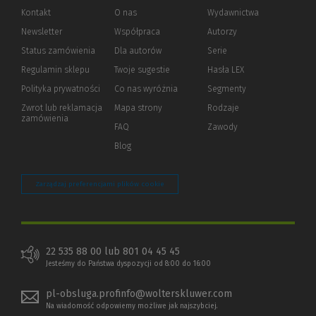
Kontakt
O nas
Wydawnictwa
Newsletter
Współpraca
Autorzy
Status zamówienia
Dla autorów
(Nowe
(Link
Serie
okno)
do
Regulamin sklepu
Twoje sugestie
Hasła LEX
innej
strony)
Polityka prywatności
(Nowe
(Link
Co nas wyróżnia
Segmenty
okno)
do
Zwrot lub reklamacja
Mapa strony
Rodzaje
innej
zamówienia
strony)
FAQ
Zawody
Blog
Zarządzaj preferencjami plików cookie
22 535 88 00 lub 801 04 45 45
Jesteśmy do Państwa dyspozycji od 8:00 do 16:00
pl-obsluga.profinfo@wolterskluwer.com
Na wiadomość odpowiemy możliwe jak najszybciej.