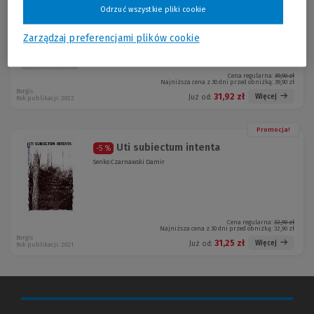
Przywyknąć do dobrego
-20 %
Odrzuć wszystkie pliki cookie
Radosław Chałubiński
Zarządzaj preferencjami plików cookie
Cena regularna:
39,90 zł
Najniższa cena z 30 dni przed obniżką:
39,90 zł
Borgis
31,92 zł
Więcej
Już od:
Rok publikacji: 2022
Promocja!
Uti subiectum intenta
-5 %
Senko Czarnawski Damir
Cena regularna:
32,90 zł
Najniższa cena z 30 dni przed obniżką:
32,90 zł
Borgis
31,25 zł
Więcej
Już od:
Rok publikacji: 2021