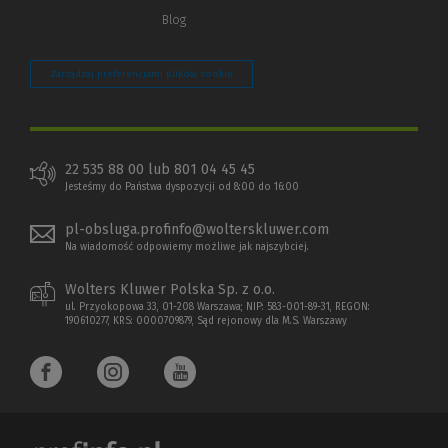
Blog
Zarządzaj preferencjami plików cookie
22 535 88 00 lub 801 04 45 45
Jesteśmy do Państwa dyspozycji od 8:00 do 16:00
pl-obsluga.profinfo@wolterskluwer.com
Na wiadomość odpowiemy możliwe jak najszybciej.
Wolters Kluwer Polska Sp. z o.o.
ul. Przyokopowa 33, 01-208 Warszawa; NIP: 583-001-89-31, REGON:
190610277, KRS: 0000709879, Sąd rejonowy dla M.S. Warszawy