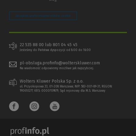
Zarządzaj preferencjami plików cookie
22 535 88 00 lub 801 04 45 45
Jesteśmy do Państwa dyspozycji od 8:00 do 16:00
pl-obsluga.profinfo@wolterskluwer.com
Na wiadomość odpowiemy możliwe jak najszybciej.
Wolters Kluwer Polska Sp. z o.o.
ul. Przyokopowa 33, 01-208 Warszawa; NIP: 583-001-89-31, REGON:
190610277, KRS: 0000709879, Sąd rejonowy dla M.S. Warszawy