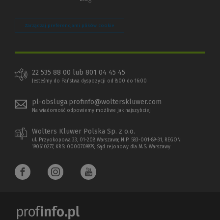
Zarządzaj preferencjami plików cookie
22 535 88 00 lub 801 04 45 45
Jesteśmy do Państwa dyspozycji od 8:00 do 16:00
pl-obsluga.profinfo@wolterskluwer.com
Na wiadomość odpowiemy możliwe jak najszybciej.
Wolters Kluwer Polska Sp. z o.o.
ul. Przyokopowa 33, 01-208 Warszawa; NIP: 583-001-89-31, REGON:
190610277, KRS: 0000709879, Sąd rejonowy dla M.S. Warszawy