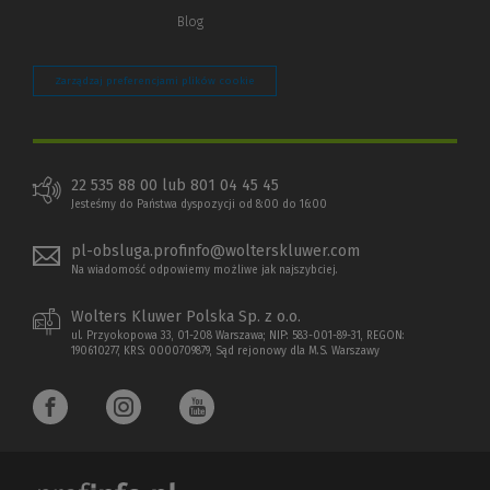
Blog
Zarządzaj preferencjami plików cookie
22 535 88 00 lub 801 04 45 45
Jesteśmy do Państwa dyspozycji od 8:00 do 16:00
pl-obsluga.profinfo@wolterskluwer.com
Na wiadomość odpowiemy możliwe jak najszybciej.
Wolters Kluwer Polska Sp. z o.o.
ul. Przyokopowa 33, 01-208 Warszawa; NIP: 583-001-89-31, REGON:
190610277, KRS: 0000709879, Sąd rejonowy dla M.S. Warszawy