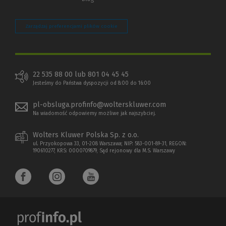
Zarządzaj preferencjami plików cookie
22 535 88 00 lub 801 04 45 45
Jesteśmy do Państwa dyspozycji od 8:00 do 16:00
pl-obsluga.profinfo@wolterskluwer.com
Na wiadomość odpowiemy możliwe jak najszybciej.
Wolters Kluwer Polska Sp. z o.o.
ul. Przyokopowa 33, 01-208 Warszawa; NIP: 583-001-89-31, REGON:
190610277, KRS: 0000709879, Sąd rejonowy dla M.S. Warszawy