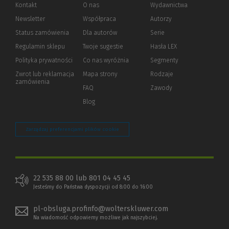
Kontakt
O nas
Wydawnictwa
Newsletter
Współpraca
Autorzy
Status zamówienia
Dla autorów
(Nowe
(Link
Serie
okno)
do
Regulamin sklepu
Twoje sugestie
Hasła LEX
innej
strony)
Polityka prywatności
(Nowe
(Link
Co nas wyróżnia
Segmenty
okno)
do
Zwrot lub reklamacja
Mapa strony
Rodzaje
innej
zamówienia
strony)
FAQ
Zawody
Blog
Zarządzaj preferencjami plików cookie
22 535 88 00 lub 801 04 45 45
Jesteśmy do Państwa dyspozycji od 8:00 do 16:00
pl-obsluga.profinfo@wolterskluwer.com
Na wiadomość odpowiemy możliwe jak najszybciej.