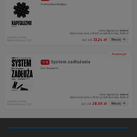
Przemysław Wielgosz
Cena regularna:
35,00 zł
Najniższa cena z 30 dni przed obniżką:
35,00 zł
książka i prasa
33,24 zł
Więcej
Już od:
Rok publikacji: 2021
Promocja!
System zadłużania
-5 %
Eric Toussaint
Cena regularna:
30,00 zł
Najniższa cena z 30 dni przed obniżką:
30,00 zł
książka i prasa
28,50 zł
Więcej
Już od:
Rok publikacji: 2021