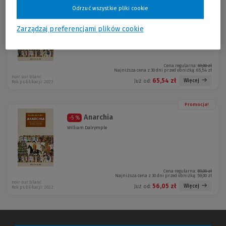
Odrzuć wszystkie pliki cookie
Anarchia
-5 %
William Dalrymple
Zarządzaj preferencjami plików cookie
Cena regularna:
69,00 zł
Najniższa cena z 30 dni przed obniżką:
65,54 zł
noir sur blanc
65,54 zł
Więcej
Już od:
Rok publikacji: 2023
Promocja!
Anarchia
-5 %
William Dalrymple
Cena regularna:
59,00 zł
Najniższa cena z 30 dni przed obniżką:
59,00 zł
noir sur blanc
56,05 zł
Więcej
Już od:
Rok publikacji: 2022