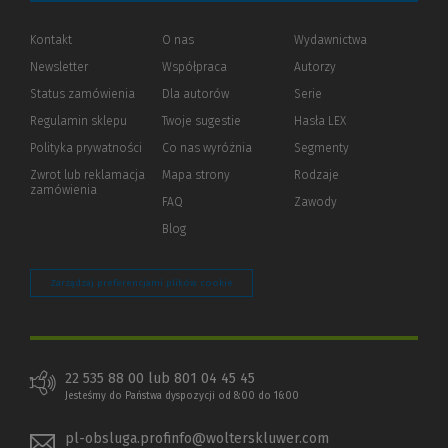
Kontakt
O nas
Wydawnictwa
Newsletter
Współpraca
Autorzy
Status zamówienia
Dla autorów
(Nowe
(Link
Serie
okno)
do
Regulamin sklepu
Twoje sugestie
Hasła LEX
innej
strony)
Polityka prywatności
(Nowe
(Link
Co nas wyróżnia
Segmenty
okno)
do
Zwrot lub reklamacja
Mapa strony
Rodzaje
innej
zamówienia
strony)
FAQ
Zawody
Blog
Zarządzaj preferencjami plików cookie
22 535 88 00 lub 801 04 45 45
Jesteśmy do Państwa dyspozycji od 8:00 do 16:00
pl-obsluga.profinfo@wolterskluwer.com