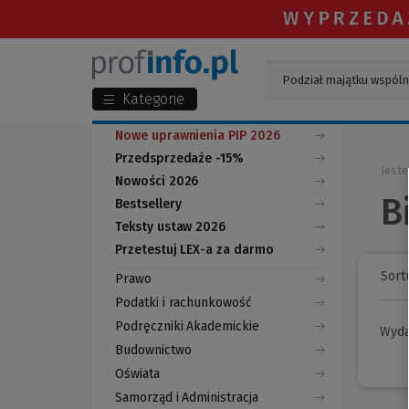
Kategorie
Nowe uprawnienia PIP 2026
Przedsprzedaże -15%
Jeste
Nowości 2026
B
Bestsellery
Teksty ustaw 2026
Przetestuj LEX-a za darmo
(Nowe
(Link
okno)
do
Sortu
Prawo
innej
strony)
Podatki i rachunkowość
Podręczniki Akademickie
Wyd
Budownictwo
Oświata
Samorząd i Administracja