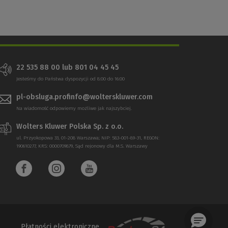
22 535 88 00 lub 801 04 45 45
Jesteśmy do Państwa dyspozycji od 8:00 do 16:00
pl-obsluga.profinfo@wolterskluwer.com
Na wiadomość odpowiemy możliwe jak najszybciej.
Wolters Kluwer Polska Sp. z o.o.
ul. Przyokopowa 33, 01-208 Warszawa; NIP: 583-001-89-31, REGON:
190610277, KRS: 0000709879, Sąd rejonowy dla M.S. Warszawy
Płatności elektroniczne