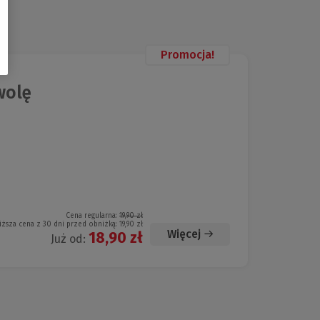
Promocja!
wolę
Cena regularna:
19,90 zł
iższa cena z 30 dni przed obniżką:
19,90 zł
Więcej
18,90 zł
Już od: