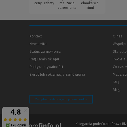
ceny i rabaty
realizacja
ebooka w 5
zamówienia
minut
Kontakt
O nas
Newsletter
Współpr
Status zamówienia
Dla aut
Regulamin sklepu
Twoje s
Polityka prywatności
(Nowe
(Link
Co nas 
okno)
do
Zwrot lub reklamacja zamówienia
Mapa st
innej
strony)
FAQ
Blog
Zarządzaj preferencjami plików cookie
Księgarnia profinfo.pl - Prawo B