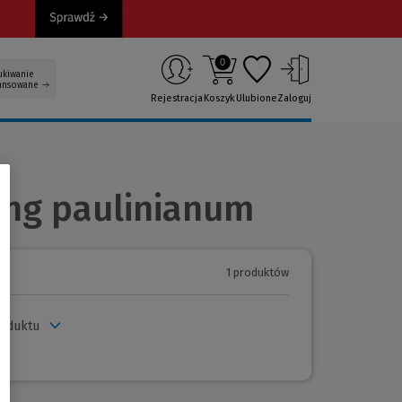
0
ukiwanie
ansowane
Rejestracja
Koszyk
Ulubione
Zaloguj
ing paulinianum
1 produktów
roduktu