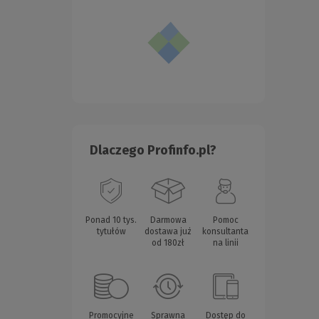
Dlaczego Profinfo.pl?
Ponad 10 tys.
Darmowa
Pomoc
tytułów
dostawa już
konsultanta
od 180zł
na linii
Promocyjne
Sprawna
Dostęp do