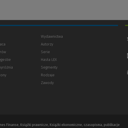
Wydawnictwa
aca
Autorzy
orów
(Nowe
(Link
Serie
okno)
do
ugestie
Hasła LEX
innej
strony)
wyróżnia
Segmenty
rony
Rodzaje
Zawody
iznes Finanse, Książki prawnicze, Książki ekonomiczne, czasopisma, publikacje