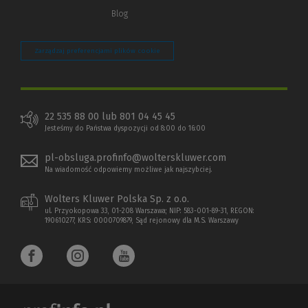
Blog
Zarządzaj preferencjami plików cookie
22 535 88 00 lub 801 04 45 45
Jesteśmy do Państwa dyspozycji od 8:00 do 16:00
pl-obsluga.profinfo@wolterskluwer.com
Na wiadomość odpowiemy możliwe jak najszybciej.
Wolters Kluwer Polska Sp. z o.o.
ul. Przyokopowa 33, 01-208 Warszawa; NIP: 583-001-89-31, REGON:
190610277, KRS: 0000709879, Sąd rejonowy dla M.S. Warszawy