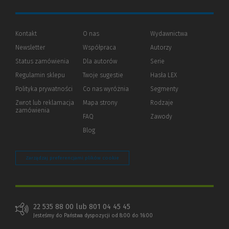
Kontakt
O nas
Wydawnictwa
Newsletter
Współpraca
Autorzy
Status zamówienia
Dla autorów
(Nowe
(Link
Serie
okno)
do
Regulamin sklepu
Twoje sugestie
Hasła LEX
innej
strony)
Polityka prywatności
(Nowe
(Link
Co nas wyróżnia
Segmenty
okno)
do
Zwrot lub reklamacja
Mapa strony
Rodzaje
innej
zamówienia
strony)
FAQ
Zawody
Blog
Zarządzaj preferencjami plików cookie
22 535 88 00 lub 801 04 45 45
Jesteśmy do Państwa dyspozycji od 8:00 do 16:00