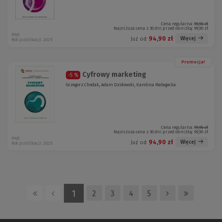
Cena regularna:
99,90 zł
Najniższa cena z 30 dni przed obniżką:
99,90 zł
PWE
94,90 zł
Więcej
Już od:
Rok publikacji: 2025
Promocja!
Cyfrowy marketing
-5 %
Grzegorz Chodak, Adam Dzidowski, Karolina Małagocka
Cena regularna:
99,90 zł
Najniższa cena z 30 dni przed obniżką:
99,90 zł
PWE
94,90 zł
Więcej
Już od:
Rok publikacji: 2025
1
2
3
4
5