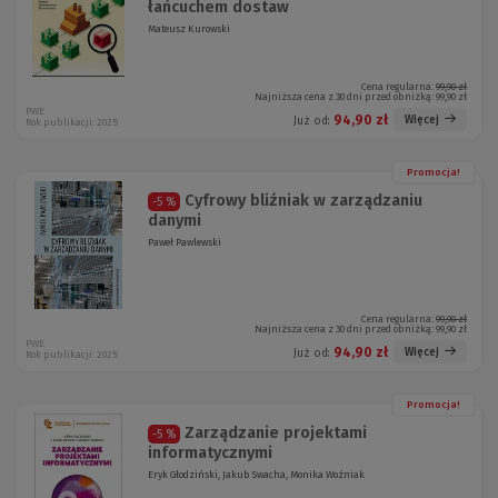
łańcuchem dostaw
Mateusz Kurowski
Cena regularna:
99,90 zł
Najniższa cena z 30 dni przed obniżką:
99,90 zł
PWE
94,90 zł
Więcej
Już od:
Rok publikacji: 2025
Promocja!
Cyfrowy bliźniak w zarządzaniu
-5 %
danymi
Paweł Pawlewski
Cena regularna:
99,90 zł
Najniższa cena z 30 dni przed obniżką:
99,90 zł
PWE
94,90 zł
Więcej
Już od:
Rok publikacji: 2025
Promocja!
Zarządzanie projektami
-5 %
informatycznymi
Eryk Głodziński, Jakub Swacha, Monika Woźniak