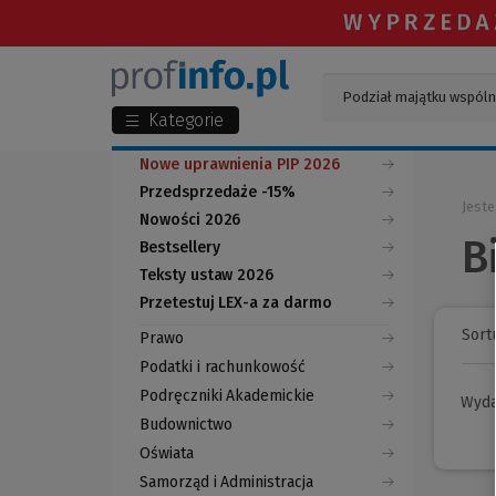
Kategorie
Nowe uprawnienia PIP 2026
Przedsprzedaże -15%
Jeste
Nowości 2026
B
Bestsellery
Teksty ustaw 2026
Przetestuj LEX-a za darmo
(Nowe
(Link
okno)
do
Sortu
Prawo
innej
strony)
Podatki i rachunkowość
Podręczniki Akademickie
Wyd
Budownictwo
Oświata
Samorząd i Administracja