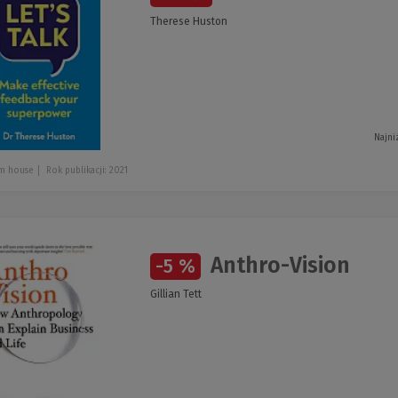
Therese Huston
Najni
m house
Rok publikacji: 2021
Anthro-Vision
-5 %
Gillian Tett