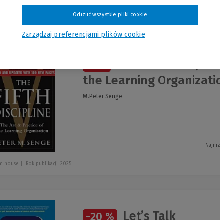
szystkie produkty
Odrzuć wszystkie pliki cookie
Zarządzaj preferencjami plików cookie
The Fifth Disciplin
-5 %
the Learning Organizati
M.Peter Senge
Najniż
m house
Rok publikacji: 2025
Let’s Talk
-20 %