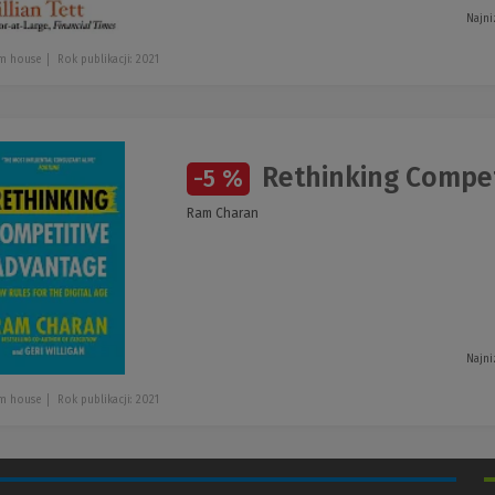
Najni
m house
Rok publikacji: 2021
Rethinking Compet
-5 %
Ram Charan
Najni
m house
Rok publikacji: 2021