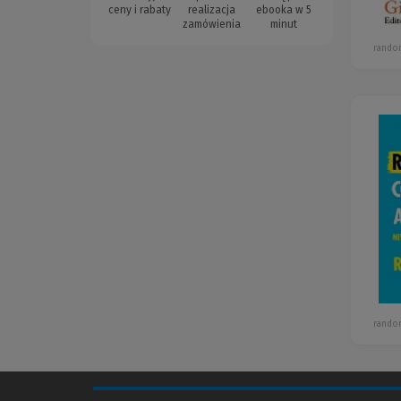
ceny i rabaty
realizacja
ebooka w 5
zamówienia
minut
rando
rando