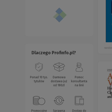
rando
Dlaczego Profinfo.pl?
Ponad 10 tys.
Darmowa
Pomoc
tytułów
dostawa już
konsultanta
od 180zł
na linii
Promocyjne
Sprawna
Dostęp do