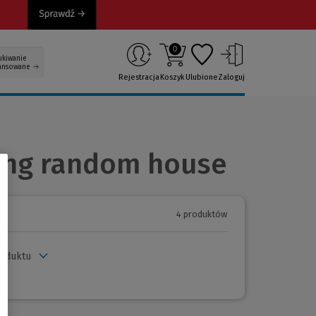
0
ukiwanie
ansowane
Rejestracja
Koszyk
Ulubione
Zaloguj
ting random house
4 produktów
roduktu