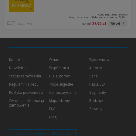
Cena regularna:
34,90 zł
Najniższa cena z 30 dni przed obniżką:
34,90 zł
relacja
27,92 zł
Więcej
Już od:
Rok publikacji: 2021
Kontakt
O nas
Wydawnictwa
Newsletter
Współpraca
Autorzy
Status zamówienia
Dla autorów
(Nowe
(Link
Serie
okno)
do
Regulamin sklepu
Twoje sugestie
Hasła LEX
innej
strony)
Polityka prywatności
(Nowe
(Link
Co nas wyróżnia
Segmenty
okno)
do
Zwrot lub reklamacja
Mapa strony
Rodzaje
innej
zamówienia
strony)
FAQ
Zawody
Blog
Zarządzaj preferencjami plików cookie