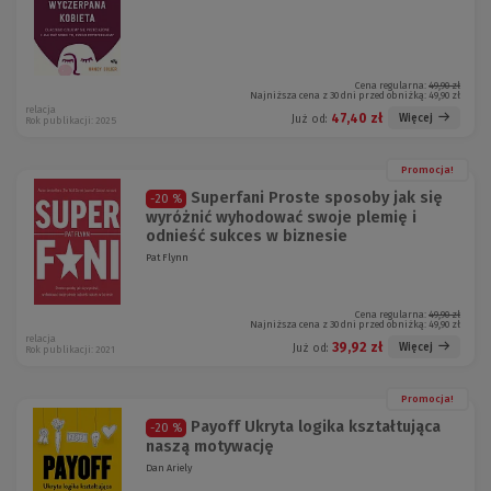
Cena regularna:
49,90 zł
Najniższa cena z 30 dni przed obniżką:
49,90 zł
relacja
47,40 zł
Więcej
Już od:
Rok publikacji: 2025
Promocja!
Superfani Proste sposoby jak się
-20 %
wyróżnić wyhodować swoje plemię i
odnieść sukces w biznesie
Pat Flynn
Cena regularna:
49,90 zł
Najniższa cena z 30 dni przed obniżką:
49,90 zł
relacja
39,92 zł
Więcej
Już od:
Rok publikacji: 2021
Promocja!
Payoff Ukryta logika kształtująca
-20 %
naszą motywację
Dan Ariely