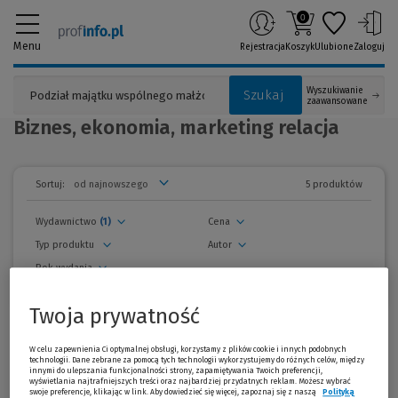
0
Menu
Rejestracja
Koszyk
Ulubione
Zaloguj
Wyszukiwanie
Szukaj
zaawansowane
Biznes, ekonomia, marketing relacja
5 produktów
Sortuj:
Wydawnictwo
(1)
Cena
Typ produktu
Autor
Rok wydania
usuń wszystkie filtry
Twoja prywatność
zwiń
filtry
Wszystkie produkty
W celu zapewnienia Ci optymalnej obsługi, korzystamy z plików cookie i innych podobnych
technologii. Dane zebrane za pomocą tych technologii wykorzystujemy do różnych celów, między
innymi do ulepszania funkcjonalności strony, zapamiętywania Twoich preferencji,
Promocja!
wyświetlania najtrafniejszych treści oraz najbardziej przydatnych reklam. Możesz wybrać
swoje preferencje, klikając w link. Aby dowiedzieć się więcej, zapoznaj się z naszą
Polityką