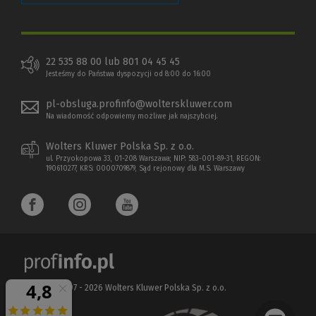
22 535 88 00 lub 801 04 45 45
Jesteśmy do Państwa dyspozycji od 8:00 do 16:00
pl-obsluga.profinfo@wolterskluwer.com
Na wiadomość odpowiemy możliwe jak najszybciej.
Wolters Kluwer Polska Sp. z o.o.
ul. Przyokopowa 33, 01-208 Warszawa; NIP: 583-001-89-31, REGON:
190610277, KRS: 0000709879, Sąd rejonowy dla M.S. Warszawy
Copyright 1997 - 2026 Wolters Kluwer Polska Sp. z o.o.