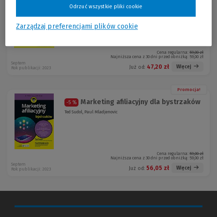
Efektywne zarządzanie czasem dla
-20 %
Odrzuć wszystkie pliki cookie
bystrzaków
Dirk Zeller
Zarządzaj preferencjami plików cookie
Cena regularna:
59,00 zł
Najniższa cena z 30 dni przed obniżką:
59,00 zł
Septem
47,20 zł
Więcej
Już od:
Rok publikacji: 2023
Promocja!
Marketing afiliacyjny dla bystrzaków
-5 %
Ted Sudol, Paul Mladjenovic
Cena regularna:
59,00 zł
Najniższa cena z 30 dni przed obniżką:
59,00 zł
Septem
56,05 zł
Więcej
Już od:
Rok publikacji: 2023