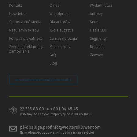
Kontakt
O nas
Wydawnictwa
Newsletter
Współpraca
Autorzy
Status zamówienia
Dla autorów
(Nowe
(Link
Serie
okno)
do
Regulamin sklepu
Twoje sugestie
Hasła LEX
innej
strony)
Polityka prywatności
(Nowe
(Link
Co nas wyróżnia
Segmenty
okno)
do
Zwrot lub reklamacja
Mapa strony
Rodzaje
innej
zamówienia
strony)
FAQ
Zawody
Blog
Zarządzaj preferencjami plików cookie
22 535 88 00 lub 801 04 45 45
Jesteśmy do Państwa dyspozycji od 8:00 do 16:00
pl-obsluga.profinfo@wolterskluwer.com
Na wiadomość odpowiemy możliwe jak najszybciej.