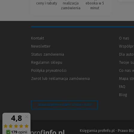
ceny i rabaty
realizacja
ebooka w 5
zamówienia
minut
Kontakt
O nas
Newsletter
Współpr
Status zamówienia
Dla aut
Regulamin sklepu
Twoje s
Polityka prywatności
(Nowe
(Link
Co nas 
okno)
do
Zwrot lub reklamacja zamówienia
Mapa st
innej
strony)
FAQ
Blog
Zarządzaj preferencjami plików cookie
Księgarnia profinfo.pl - Prawo B