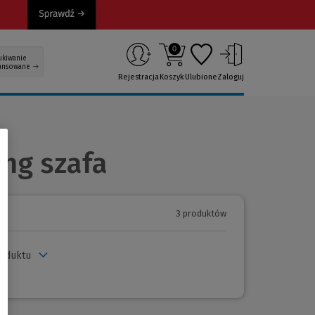
0
ukiwanie
ansowane
Rejestracja
Koszyk
Ulubione
Zaloguj
ng szafa
3 produktów
roduktu