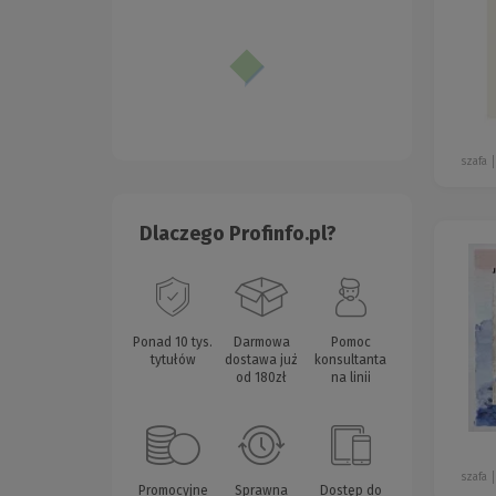
szafa
Dlaczego Profinfo.pl?
Ponad 10 tys.
Darmowa
Pomoc
tytułów
dostawa już
konsultanta
od 180zł
na linii
szafa
Promocyjne
Sprawna
Dostęp do