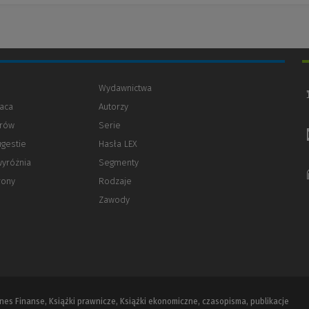
Wydawnictwa
aca
Autorzy
orów
(Nowe
(Link
Serie
okno)
do
ugestie
Hasła LEX
innej
strony)
wyróżnia
Segmenty
rony
Rodzaje
Zawody
iznes Finanse, Książki prawnicze, Książki ekonomiczne, czasopisma, publikacje