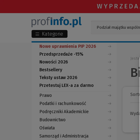
Kategorie
Nowe uprawnienia PIP 2026
Przedsprzedaże -15%
Jeste
Nowości 2026
B
Bestsellery
Teksty ustaw 2026
Przetestuj LEX-a za darmo
(Nowe
(Link
okno)
do
Sortu
Prawo
innej
strony)
Podatki i rachunkowość
Podręczniki Akademickie
Wyd
Budownictwo
Oświata
Samorząd i Administracja