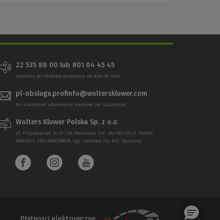
22 535 88 00 lub 801 04 45 45
Jesteśmy do Państwa dyspozycji od 8:00 do 16:00
pl-obsluga.profinfo@wolterskluwer.com
Na wiadomość odpowiemy możliwe jak najszybciej.
Wolters Kluwer Polska Sp. z o.o.
ul. Przyokopowa 33, 01-208 Warszawa; NIP: 583-001-89-31, REGON:
190610277, KRS: 0000709879, Sąd rejonowy dla M.S. Warszawy
Płatności elektroniczne