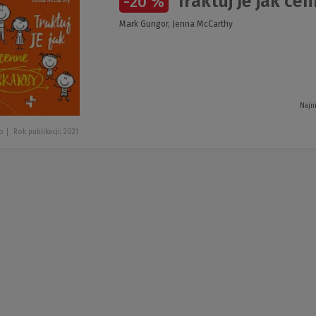
Traktuj Je jak ce
-20 %
Mark Gungor, Jenna McCarthy
Najn
o
Rok publikacji: 2021