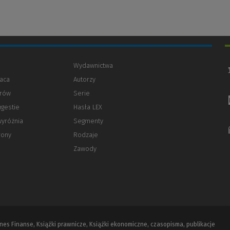
Wydawnictwa
aca
Autorzy
orów
(Nowe
(Link
Serie
okno)
do
ugestie
Hasła LEX
innej
strony)
wyróżnia
Segmenty
rony
Rodzaje
Zawody
iznes Finanse, Książki prawnicze, Książki ekonomiczne, czasopisma, publikacje