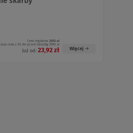
nne skarby
Cena regularna:
29,90 zł
iższa cena z 30 dni przed obniżką:
29,90 zł
Więcej
23,92 zł
Już od: