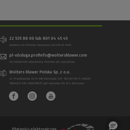
22 535 88 00 lub 801 04 45 45
Jesteśmy do Państwa dyspozycji od 8:00 do 16:00
pl-obsluga.profinfo@wolterskluwer.com
Na wiadomość odpowiemy możliwe jak najszybciej.
Wolters Kluwer Polska Sp. z o.o.
ul. Przyokopowa 33, 01-208 Warszawa; NIP: 583-001-89-31, REGON:
190610277, KRS: 0000709879, Sąd rejonowy dla M.S. Warszawy
Płatności elektroniczne