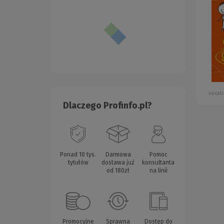
vocati
Dlaczego Profinfo.pl?
Ponad 10 tys.
Darmowa
Pomoc
tytułów
dostawa już
konsultanta
od 180zł
na linii
Promocyjne
Sprawna
Dostęp do