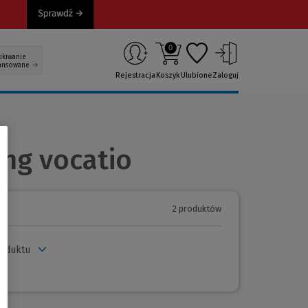
0
ukiwanie
ansowane
Rejestracja
Koszyk
Ulubione
Zaloguj
ing vocatio
2 produktów
roduktu