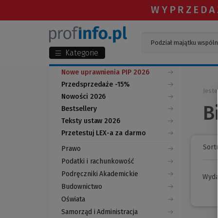
Kategorie
Nowe uprawnienia PIP 2026
Przedsprzedaże -15%
Jeste
Nowości 2026
B
Bestsellery
Teksty ustaw 2026
Przetestuj LEX-a za darmo
(Nowe
(Link
okno)
do
Sortu
Prawo
innej
strony)
Podatki i rachunkowość
Podręczniki Akademickie
Wyd
Budownictwo
Oświata
Samorząd i Administracja