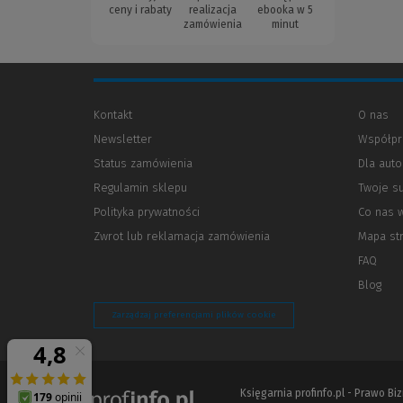
ceny i rabaty
realizacja
ebooka w 5
zamówienia
minut
Kontakt
O nas
Newsletter
Współpr
Status zamówienia
Dla aut
Regulamin sklepu
Twoje s
Polityka prywatności
(Nowe
(Link
Co nas 
okno)
do
Zwrot lub reklamacja zamówienia
Mapa st
innej
strony)
FAQ
Blog
Zarządzaj preferencjami plików cookie
Księgarnia profinfo.pl - Prawo B