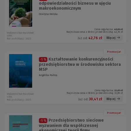
odpowiedzialności biznesu w ujęciu
makroekonomicznym
Grażyna Wolska
Cena regularna:
45,00 zł
Najniższa cena z 30 dni przed obniżką:
42,76 zł
Wydawnictwo Naukowe
UMK
42,76 zł
Więcej
Już od:
Rok publikacji: 2025
Promocja!
Kształtowanie konkurencyjności
-5 %
przedsiębiorstwa w środowisku sektora
MSP
Angelika Pańka
Cena regularna:
32,00 zł
Najniższa cena z 30 dni przed obniżką:
32,00 zł
Wydawnictwo Naukowe
UMK
30,41 zł
Więcej
Już od:
Rok publikacji: 2025
Promocja!
Przedsiębiorstwo sieciowe
-5 %
wyzwaniem dla współczesnej
ekonomicznej teorii firmy