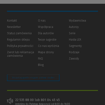
Kontakt
O nas
Wydawnictwa
Newsletter
Współpraca
Autorzy
Status zamówienia
Dla autorów
(Nowe
(Link
Serie
okno)
do
Regulamin sklepu
Twoje sugestie
Hasła LEX
innej
strony)
Polityka prywatności
(Nowe
(Link
Co nas wyróżnia
Segmenty
okno)
do
Zwrot lub reklamacja
Mapa strony
Rodzaje
innej
zamówienia
strony)
FAQ
Zawody
Blog
Zarządzaj preferencjami plików cookie
22 535 88 00 lub 801 04 45 45
Jesteśmy do Państwa dyspozycji od 8:00 do 16:00