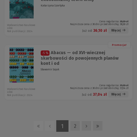
Katarzyna Szortyka
Cena regularna:
38,00 zł
Najniższa cena z 30 dni przed obniżką:
38,00 zł
Wydawnictwo Naukowe
UMK
36,10 zł
Więcej
Już od:
Rok publikacji: 2024
Promocja!
Abacus — od XVI-wiecznej
-5 %
skarbowości do powojennych planów
kont i od
Sławomir Sojak
Cena regularna:
39,00 zł
Najniższa cena z 30 dni przed obniżką:
37,04 zł
Wydawnictwo Naukowe
UMK
37,04 zł
Więcej
Już od:
Rok publikacji: 2024
1
2