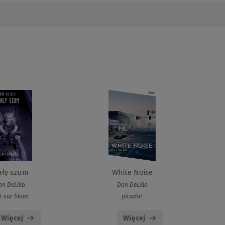
ały szum
White Noise
on DeLillo
Don DeLillo
r sur blanc
picador
Więcej
Więcej