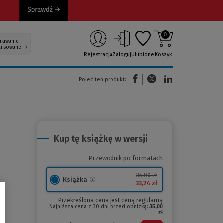
0
ukiwanie
ansowane
Rejestracja
Zaloguj
Ulubione
Koszyk
(Nowe okno)
(Link do innej strony)
(Link do innej strony)
Poleć ten produkt:
Kup tę książkę w wersji
Przewodnik po formatach
35,00 zł
Książka
33,24 zł
Przekreślona cena jest ceną regularną
Najniższa cena z 30 dni przed obniżką:
35,00
zł