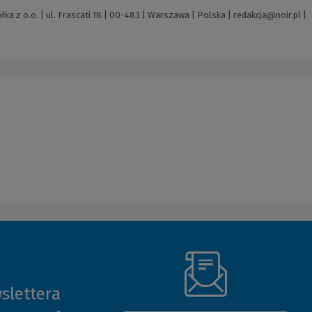
ka z o.o. | ul. Frascati 18 | 00-483 | Warszawa | Polska |
redakcja@noir.pl
|
slettera
(Nowe