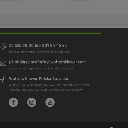
22 535 88 00 lub 801 04 45 45
Jesteśmy do Państwa dyspozycji od 8:00 do 16:00
pl-obsluga.profinfo@wolterskluwer.com
Na wiadomość odpowiemy możliwe jak najszybciej.
Wolters Kluwer Polska Sp. z o.o.
ul. Przyokopowa 33, 01-208 Warszawa; NIP: 583-001-89-31, REGON:
190610277, KRS: 0000709879, Sąd rejonowy dla M.S. Warszawy