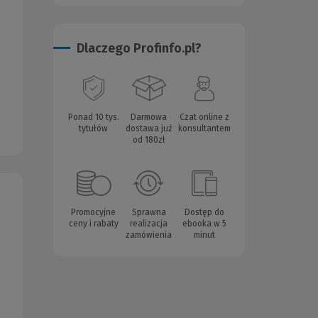
Dlaczego Profinfo.pl?
Ponad 10 tys.
Darmowa
Czat online z
tytułów
dostawa już
konsultantem
od 180zł
Promocyjne
Sprawna
Dostęp do
ceny i rabaty
realizacja
ebooka w 5
zamówienia
minut