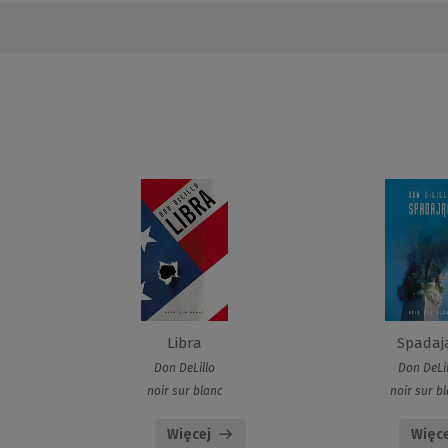
Libra
Spadaj
Don DeLillo
Don DeLil
noir sur blanc
noir sur b
Więcej
Więce