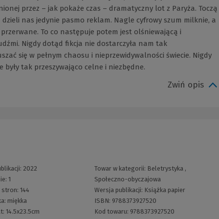
źnionej przez – jak pokaże czas – dramatyczny lot z Paryża. Toczą
dzieli nas jedynie pasmo reklam. Nagle cyfrowy szum milknie, a
 przerwane. To co następuje potem jest olśniewającą i
udźmi. Nigdy dotąd fikcja nie dostarczyła nam tak
szać się w pełnym chaosu i nieprzewidywalności świecie. Nigdy
ie były tak przeszywająco celne i niezbędne.
Zwiń opis
blikacji:
2022
Towar w kategorii:
Beletrystyka
,
ie:
1
Społeczno-obyczajowa
 stron:
144
Wersja publikacji:
Książka papier
ka:
miękka
ISBN:
9788373927520
t:
14.5x23.5cm
Kod towaru:
9788373927520