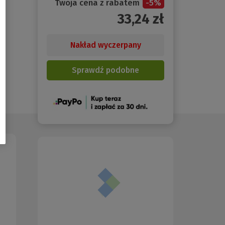
Twoja cena z rabatem
-
5
%
33,24
zł
Nakład wyczerpany
Sprawdź podobne
(Nowe
okno)