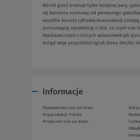
Wśród gości brakuje tylko kolejnej pary, spó
się banalne rozmowy, od pierwszego gwizdka 
wszelkie kanały cyfrowej komunikacji zostają
poruszającą opowieścią o tym, co czyni nas l
błyskawicznych i celnych wskazówek jak poru
dotąd wizje przyszłości i język Dona DeLillo n
Informacje
Wydawnictwo:
noir sur blanc
Rok pu
Kraj produkcji: Polska
Wydan
Producent:
noir sur blanc
Liczba
Okład
Forma