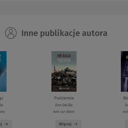
Inne publikacje autora
ąc
Podziemia
Bi
lo
Don DeLillo
D
lanc
noir sur blanc
noi
j
Więcej