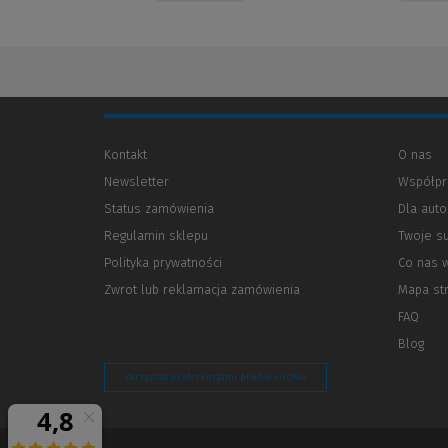
Kontakt
O nas
Newsletter
Współpr
Status zamówienia
Dla aut
Regulamin sklepu
Twoje s
Polityka prywatności
(Nowe
(Link
Co nas 
okno)
do
Zwrot lub reklamacja zamówienia
Mapa st
innej
strony)
FAQ
Blog
Zarządzaj preferencjami plików cookie