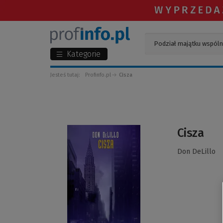
Kategorie
Jesteś tutaj:
Profinfo.pl
Cisza
(Link
Cisza
do
innej
Don DeLillo
strony)