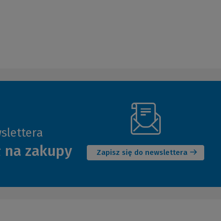
slettera
(Nowe
ł na zakupy
okno)
Zapisz się do newslettera