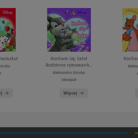
raciszku!
Kocham cię, tato!
Kocha
Rodzinne rymowank...
Górska
Aleks
Aleksandra Górska
k
olesiejuk
j
Więcej