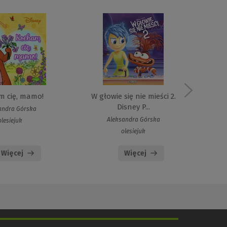
m cię, mamo!
W głowie się nie mieści 2.
Lek
Disney P...
andra Górska
Aleksandra Górska
olesiejuk
olesiejuk
Więcej
Więcej