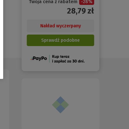
Twoja cena z rabatem
-
28
%
28,79
zł
Nakład wyczerpany
Sprawdź podobne
(Nowe
okno)