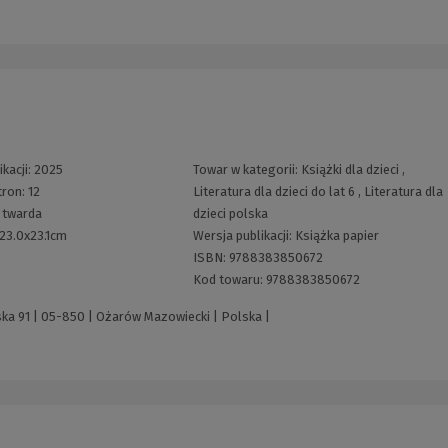
ikacji:
2025
Towar w kategorii:
Książki dla dzieci
,
tron:
12
Literatura dla dzieci do lat 6
,
Literatura dla
:
twarda
dzieci polska
23.0x23.1cm
Wersja publikacji:
Książka papier
ISBN:
9788383850672
Kod towaru:
9788383850672
ska 91 | 05-850 | Ożarów Mazowiecki | Polska |