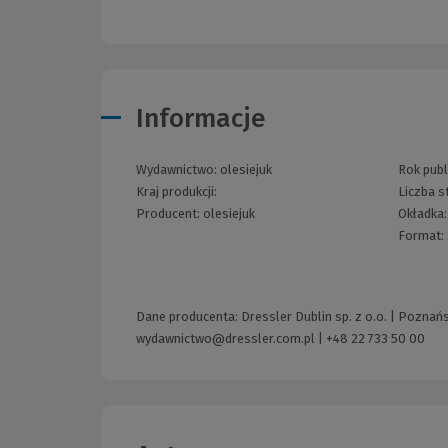
Informacje
Wydawnictwo:
olesiejuk
Rok publ
Kraj produkcji:
Liczba s
Producent:
olesiejuk
Okładka
Format:
Dane producenta: Dressler Dublin sp. z o.o. | Poznań
wydawnictwo@dressler.com.pl
|
+48 22 733 50 00