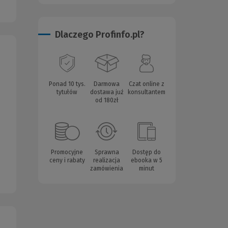
Dlaczego Profinfo.pl?
Ponad 10 tys.
Darmowa
Czat online z
tytułów
dostawa już
konsultantem
od 180zł
Promocyjne
Sprawna
Dostęp do
ceny i rabaty
realizacja
ebooka w 5
zamówienia
minut