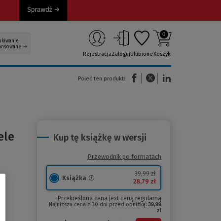
0
ukiwanie
ansowane
Rejestracja
Zaloguj
Ulubione
Koszyk
(Nowe okno)
(Link do innej strony)
(Link do innej strony)
Poleć ten produkt:
ele
Kup tę książkę w wersji
Przewodnik po formatach
39,99 zł
Książka
28,79 zł
Przekreślona cena jest ceną regularną
Najniższa cena z 30 dni przed obniżką:
39,99
zł