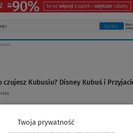
Wysz
Szukaj
zaaw
jaciele
o czujesz Kubusiu? Disney Kubuś i Przyjaci
órska
Twoja prywatność