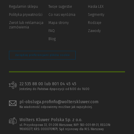
okno)
do
Regulamin sklepu
Twoje sugestie
Hasła LEX
innej
strony)
Polityka prywatności
(Nowe
(Link
Co nas wyróżnia
Segmenty
okno)
do
Zwrot lub reklamacja
Mapa strony
Rodzaje
innej
zamówienia
strony)
FAQ
Zawody
Blog
Zarządzaj preferencjami plików cookie
22 535 88 00 lub 801 04 45 45
Jesteśmy do Państwa dyspozycji od 8:00 do 16:00
pl-obsluga.profinfo@wolterskluwer.com
Na wiadomość odpowiemy możliwe jak najszybciej.
Wolters Kluwer Polska Sp. z o.o.
ul. Przyokopowa 33, 01-208 Warszawa; NIP: 583-001-89-31, REGON:
190610277, KRS: 0000709879, Sąd rejonowy dla M.S. Warszawy