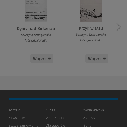
Krzyk wiatru
Dymy nad Birkenau
Seweryna Szmaglewska
Seweryna Szmaglewska
Prószyński Media
Prószyński Media
Więcej
Więcej
Kontakt
O nas
Wydawnictwa
Newsletter
Współpraca
Autorzy
Status zamówienia
Dla autorów
(Nowe
(Link
Serie