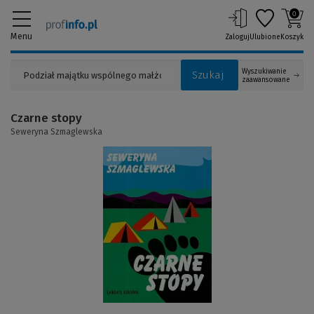
0
Menu
Zaloguj
Ulubione
Koszyk
Wyszukiwanie
Szukaj
zaawansowane
Czarne stopy
Seweryna Szmaglewska
(Link
do
innej
strony)