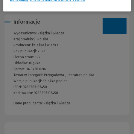
Informacje
Wydawnictwo:
książka i wiedza
Kraj produkcji: Polska
Producent:
książka i wiedza
Rok publikacji:
2022
Liczba stron:
192
Okładka:
miękka
Format:
14.0x20.0cm
Towar w kategorii:
Przygodowa
,
Literatura polska
Wersja publikacji:
Książka papier
ISBN:
9788305135450
Kod towaru:
9788305135450
Dane producenta: książka i wiedza