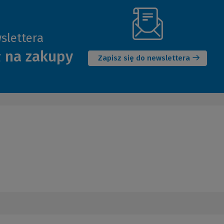
slettera
(Nowe
ł na zakupy
okno)
Zapisz się do newslettera