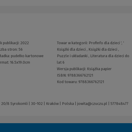
k publikacji:
2022
Towar w kategorii:
Profinfo dla dzieci
', '
czba stron:
56
Książki dla dzieci
,
Książki dla dzieci
,
ładka:
pudełko kartonowe
Puzzle i układanki
,
Literatura dla dzieci do
rmat:
16.5x19.0cm
lat 6
Wersja publikacji:
Książka papier
ISBN:
9788366762121
Kod towaru:
9788366762121
 | 20/8 Syrokomli | 30-102 | Kraków | Polska |
jowita@czuczu.pl
|
577848477