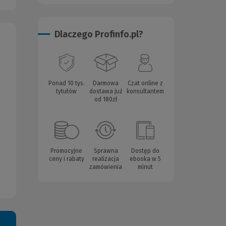
Dlaczego Profinfo.pl?
Ponad 10 tys.
Darmowa
Czat online z
tytułów
dostawa już
konsultantem
od 180zł
Promocyjne
Sprawna
Dostęp do
ceny i rabaty
realizacja
ebooka w 5
zamówienia
minut