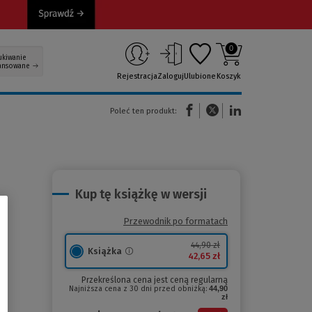
0
ukiwanie
ansowane
Rejestracja
Zaloguj
Ulubione
Koszyk
(Nowe okno)
(Link do innej strony)
(Link do innej strony)
Poleć ten produkt:
Kup tę książkę w wersji
Przewodnik po formatach
44,90 zł
Książka
42,65 zł
Przekreślona cena jest ceną regularną
Najniższa cena z 30 dni przed obniżką:
44,90
zł