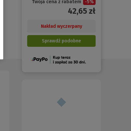
Twoja cena z rabatem
-
5
%
42,65
zł
Nakład wyczerpany
Sprawdź podobne
(Nowe
okno)