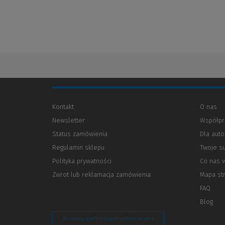
Kontakt
O nas
Newsletter
Współpr
Status zamówienia
Dla aut
Regulamin sklepu
Twoje s
Polityka prywatności
(Nowe
(Link
Co nas 
okno)
do
Zwrot lub reklamacja zamówienia
Mapa st
innej
strony)
FAQ
Blog
Zarządzaj preferencjami plików cookie