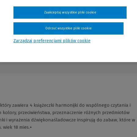
Zaakceptuj wszystkie pliki cookie
Odrzuć wszystkie pliki cookie
Zarządzaj preferencjami plików cookie
który zawiera 4 książeczki harmonijki do wspólnego czytania i
ym kolory, przeciwieństwa, przeznaczenie różnych przedmiotów
nki i wyrażenia dźwiękonaśladowcze inspirują do zabaw, które w
 wiek 18 mies.+