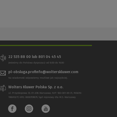
22 535 88 00 lub 801 04 45 45
Jesteśmy do Państwa dyspozycji od 8:00 do 16:00
pl-obsluga.profinfo@wolterskluwer.com
Na wiadomość odpowiemy możliwe jak najszybciej.
Wolters Kluwer Polska Sp. z o.o.
ul. Przyokopowa 33, 01-208 Warszawa; NIP: 583-001-89-31, REGON:
190610277, KRS: 0000709879, Sąd rejonowy dla M.S. Warszawy