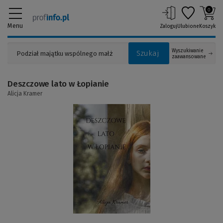
0
Menu
Zaloguj
Ulubione
Koszyk
Wyszukiwanie
Szukaj
zaawansowane
Deszczowe lato w Łopianie
Alicja Kramer
(Link
do
innej
strony)