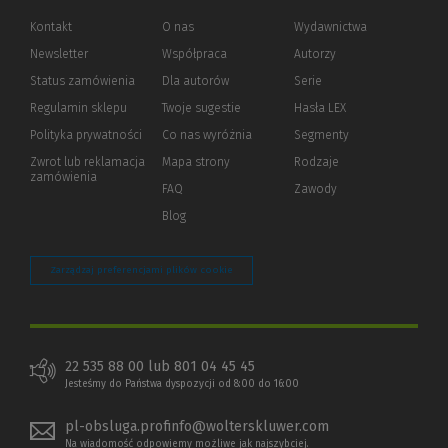
Kontakt
O nas
Wydawnictwa
Newsletter
Współpraca
Autorzy
Status zamówienia
Dla autorów
(Nowe
(Link
Serie
okno)
do
Regulamin sklepu
Twoje sugestie
Hasła LEX
innej
strony)
Polityka prywatności
(Nowe
(Link
Co nas wyróżnia
Segmenty
okno)
do
Zwrot lub reklamacja
Mapa strony
Rodzaje
innej
zamówienia
strony)
FAQ
Zawody
Blog
Zarządzaj preferencjami plików cookie
22 535 88 00 lub 801 04 45 45
Jesteśmy do Państwa dyspozycji od 8:00 do 16:00
pl-obsluga.profinfo@wolterskluwer.com
Na wiadomość odpowiemy możliwe jak najszybciej.