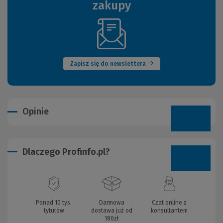
zakupy
(Nowe
okno)
Zapisz się do newslettera
Opinie
Dlaczego Profinfo.pl?
Ponad 10 tys.
Darmowa
Czat online z
tytułów
dostawa już od
konsultantem
180zł