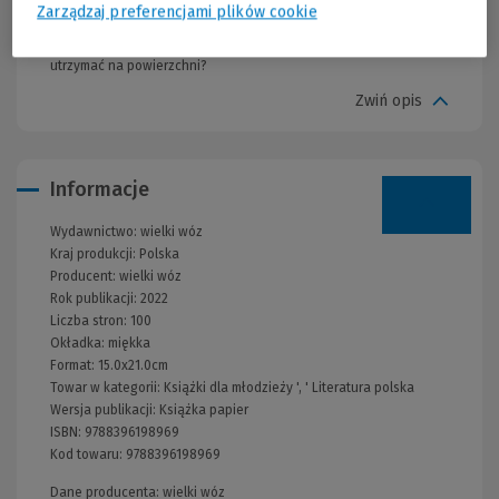
tylko się piętrzą. Młoda wróżka musi stawić czoła przeciwnościom
Zarządzaj preferencjami plików cookie
i zdać prawdziwy egzamin z życia. Czy zdoła znaleźć w sobie siłę,
by nie dać się porwać szalonemu nurtowi wydarzeń i uda jej się
utrzymać na powierzchni?
Zwiń opis
Informacje
Wydawnictwo:
wielki wóz
Kraj produkcji: Polska
Producent:
wielki wóz
Rok publikacji:
2022
Liczba stron:
100
Okładka:
miękka
Format:
15.0x21.0cm
Towar w kategorii:
Książki dla młodzieży
', '
Literatura polska
Wersja publikacji:
Książka papier
ISBN:
9788396198969
Kod towaru:
9788396198969
Dane producenta: wielki wóz