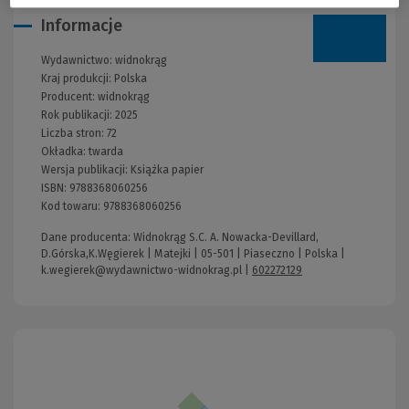
Informacje
Wydawnictwo:
widnokrąg
Kraj produkcji: Polska
Producent:
widnokrąg
Rok publikacji:
2025
Liczba stron:
72
Okładka:
twarda
Wersja publikacji:
Książka papier
ISBN:
9788368060256
Kod towaru:
9788368060256
Dane producenta: Widnokrąg S.C. A. Nowacka-Devillard,
D.Górska,K.Węgierek | Matejki | 05-501 | Piaseczno | Polska |
k.wegierek@wydawnictwo-widnokrag.pl
|
602272129