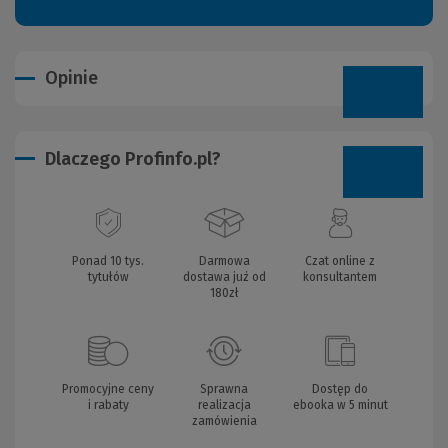
Opinie
Dlaczego Profinfo.pl?
Ponad 10 tys.
Darmowa
Czat online z
tytułów
dostawa już od
konsultantem
180zł
Promocyjne ceny
Sprawna
Dostęp do
i rabaty
realizacja
ebooka w 5 minut
zamówienia