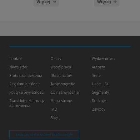
Więcej
Więcej
Kontakt
O nas
Wydawnictwa
Newsletter
Współpraca
Autorzy
Status zamówienia
Dla autorów
(Nowe
(Link
Serie
okno)
do
Regulamin sklepu
Twoje sugestie
Hasła LEX
innej
strony)
Polityka prywatności
(Nowe
(Link
Co nas wyróżnia
Segmenty
okno)
do
Zwrot lub reklamacja
Mapa strony
Rodzaje
innej
zamówienia
strony)
FAQ
Zawody
Blog
Zarządzaj preferencjami plików cookie