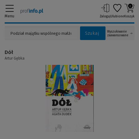
0
Menu
Zaloguj
Ulubione
Koszyk
Wyszukiwanie
Szukaj
zaawansowane
Dół
Artur Gębka
(Link
do
innej
strony)