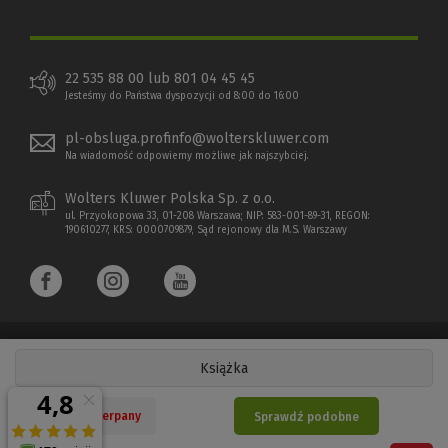
22 535 88 00 lub 801 04 45 45
Jesteśmy do Państwa dyspozycji od 8:00 do 16:00
pl-obsluga.profinfo@wolterskluwer.com
Na wiadomość odpowiemy możliwe jak najszybciej.
Wolters Kluwer Polska Sp. z o.o.
ul. Przyokopowa 33, 01-208 Warszawa; NIP: 583-001-89-31, REGON:
190610277, KRS: 0000709879, Sąd rejonowy dla M.S. Warszawy
Książka
Copyright 1997 - 2026 Wolters Kluwer Polska Sp. z o.o.
Nakład wyczerpany
Sprawdź podobne
Płatności elektroniczne