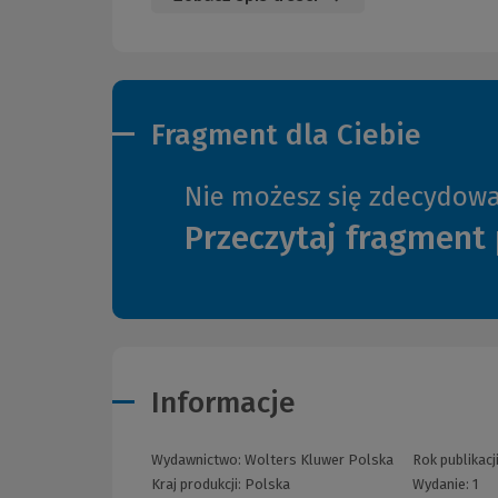
Fragment dla Ciebie
Nie możesz się zdecydow
Przeczytaj fragment 
Informacje
Wydawnictwo:
Wolters Kluwer Polska
Rok publikacj
Kraj produkcji: Polska
Wydanie:
1