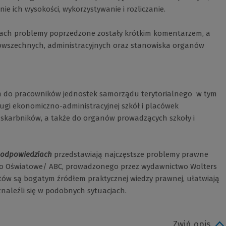
nie ich wysokości, wykorzystywanie i rozliczanie.
ach problemy poprzedzone zostały krótkim komentarzem, a
owszechnych, administracyjnych oraz stanowiska organów
m do pracowników jednostek samorządu terytorialnego  w tym
ugi ekonomiczno-administracyjnej szkół i placówek
 skarbników, a także do organów prowadzących szkoły i
 odpowiedziach
przedstawiają najczęstsze problemy prawne
wo Oświatowe/ ABC, prowadzonego przez wydawnictwo Wolters
stów są bogatym źródłem praktycznej wiedzy prawnej, ułatwiają
 znaleźli się w podobnych sytuacjach.
Zwiń opis