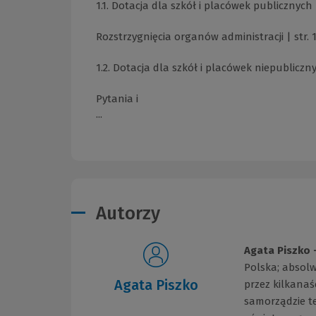
1.1. Dotacja dla szkół i placówek publicznyc
Rozstrzygnięcia organów administracji | str. 
1.2. Dotacja dla szkół i placówek niepublicz
Pytania i
...
Autorzy
Agata Piszko 
Polska; absol
Agata Piszko
przez kilkanaś
samorządzie t