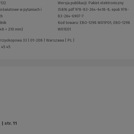
:
132
Wersja publikacji:
Pakiet elektroniczny
oświatowe w pytaniach i
ISBN:
pdf 978-83-264-6418-8, epub 978-
ch
83-264-6907-7
dnik
Kod towaru:
EBO-1298 W01P01, EBO-1298
148 × 210 mm)
W01E01
 Przyokopowa 33 | 01-208 | Warszawa | PL |
 45 45
| str. 11