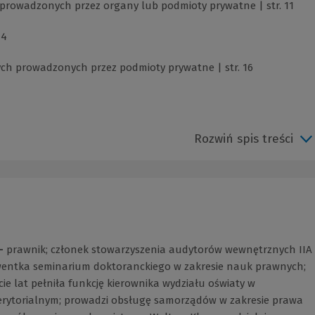
h prowadzonych przez organy lub podmioty prywatne | str. 11
14
nych prowadzonych przez podmioty prywatne | str. 16
Rozwiń spis treści
–
prawnik; członek stowarzyszenia audytorów wewnętrznych IIA
wentka seminarium doktoranckiego w zakresie nauk prawnych;
cie lat pełniła funkcję kierownika wydziału oświaty w
erytorialnym; prowadzi obsługę samorządów w zakresie prawa