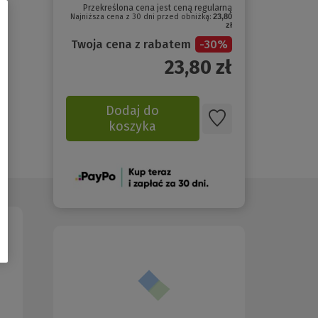
Przekreślona cena jest ceną regularną
Najniższa cena z 30 dni przed obniżką:
23,80
zł
Twoja cena z rabatem
-
30
%
23,80
zł
Dodaj do
koszyka
(Nowe
okno)