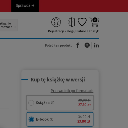
0
ukiwanie
ansowane
Rejestracja
Zaloguj
Ulubione
Koszyk
(Nowe okno)
(Link do innej strony)
(Link do innej strony)
Poleć ten produkt:
Kup tę książkę w wersji
Przewodnik po formatach
39,00 zł
Książka
27,30 zł
34,00 zł
E-book
23,80 zł