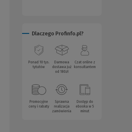
Dlaczego Profinfo.pl?
Ponad 10 tys.
Darmowa
Czat online z
tytułów
dostawa już
konsultantem
od 180zł
Promocyjne
Sprawna
Dostęp do
ceny i rabaty
realizacja
ebooka w 5
zamówienia
minut