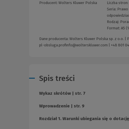
Producent:
Wolters Kluwer Polska
Liczba stron
Seria:
Prawo 
odpowiedzia
Rodzaj:
Pora
Format:
A5 (
Dane producenta: Wolters Kluwer Polska sp. z o.o. |
pl-obsluga.profinfo@wolterskluwer.com
|
+48 801 04
Spis treści
Wykaz skrótów | str. 7
Wprowadzenie | str. 9
Rozdział 1. Warunki ubiegania się o dotację 