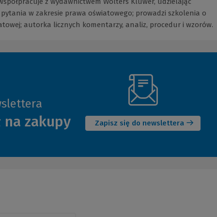
współpracuje z wydawnictwem Wolters Kluwer, udzielając
 pytania w zakresie prawa oświatowego; prowadzi szkolenia o
towej; autorka licznych komentarzy, analiz, procedur i wzorów.
slettera
(Nowe
ł na zakupy
okno)
Zapisz się do newslettera