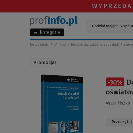
Kategorie
Jesteś tutaj:
Profinfo.pl
Dotacje dla szkół i przedszkoli. Prawo
Promocja!
(Link
D
-
30
%
do
innej
oświato
strony)
Agata Piszko
Przeczytaj