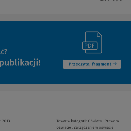
(Link
ać?
(Nowe
do
publikacji!
okno)
innej
Przeczytaj fragment
strony)
i:
2013
Towar w kategorii:
Oświata
,
Prawo w
oświacie
,
Zarządzanie w oświacie