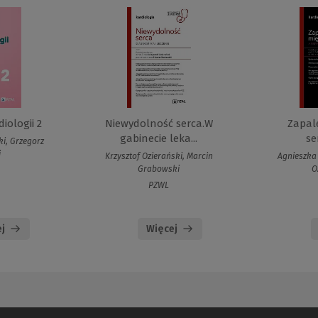
iologii 2
Niewydolność serca.W
Zapal
gabinecie leka...
se
ki, Grzegorz
i
Krzysztof Ozierański, Marcin
Agnieszka 
Grabowski
O
PZWL
j
Więcej