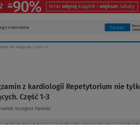
Wysz
Szukaj
zaaw
tylko dla zdających. Część 1-3
zamin z kardiologii Repetytorium nie tyl
ących. Część 1-3
erański,
Grzegorz Opolski
ardiologii. Repetytorium nie tylko dla zdających stanowi aktualn
ytycznych podsumowanie stanu wiedzy kardiologicznej, z
iem codziennej praktyki oraz informacji wynikających z