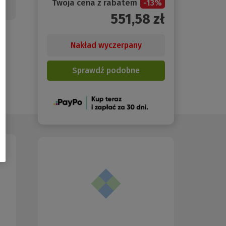
Twoja cena z rabatem
-
13
%
551,58
zł
Nakład wyczerpany
Sprawdź podobne
(Nowe
okno)