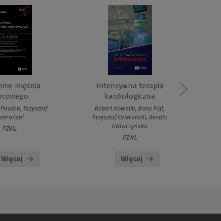
enie mięśnia
Intensywna terapia
Eg
rcowego
kardiologiczna
Krzy
Pawlak, Krzysztof
Robert Kowalik, Anna Fojt,
zierański
Krzysztof Ozierański, Renata
Główczyńska
PZWL
PZWL
Więcej
Więcej