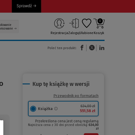
0
ukiwanie
ansowane
Rejestracja
Zaloguj
Ulubione
Koszyk
(Nowe okno)
(Link do innej strony)
(Link do innej strony)
Poleć ten produkt:
ko
Kup tę książkę w wersji
Przewodnik po formatach
634,00 zł
Książka
551,58 zł
e,
Przekreślona cena jest ceną regularną
Najniższa cena z 30 dni przed obniżką:
634,00
zł