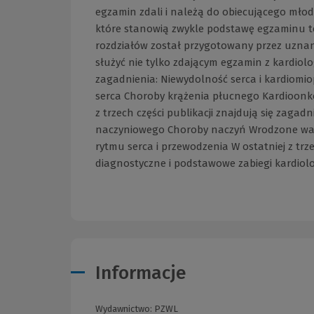
egzamin zdali i należą do obiecującego młode
które stanowią zwykle podstawę egzaminu te
rozdziałów został przygotowany przez uznany
służyć nie tylko zdającym egzamin z kardiologi
zagadnienia: Niewydolność serca i kardiomio
serca Choroby krążenia płucnego Kardioonko
z trzech części publikacji znajdują się zaga
naczyniowego Choroby naczyń Wrodzone wady
rytmu serca i przewodzenia W ostatniej z trze
diagnostyczne i podstawowe zabiegi kardiolo
Informacje
Wydawnictwo:
PZWL