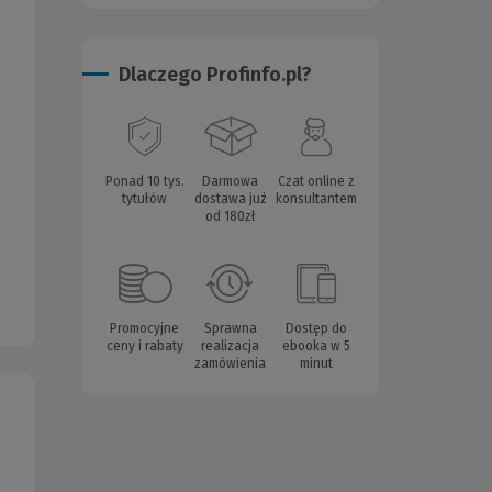
Dlaczego Profinfo.pl?
Ponad 10 tys.
Darmowa
Czat online z
tytułów
dostawa już
konsultantem
od 180zł
Promocyjne
Sprawna
Dostęp do
ceny i rabaty
realizacja
ebooka w 5
zamówienia
minut