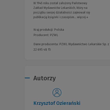
W 1945 roku został założony Państwowy
Zakład Wydawnictw Lekarskich, który na
początku swojej działalności zajmował się
publikacją książek i czasopism... więcej→
Kraj produkcji: Polska
Producent:
PZWL
Dane producenta: PZWL Wydawnictwo Lekarskie Sp. z o.
22 695 48 15
Autorzy
Krzysztof Ozierański