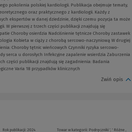
go pokolenia polskiej kardiologii. Publikacja obejmuje tematy,
oretycznego oraz praktycznego z kardiologii. Każdy z
ch ekspertów w danej dziedzinie, dzięki czemu pozycja ta może
i. W pierwszej z trzech części publikacji znajdują się
patie Choroby osierdzia Nadciśnienie tętnicze Choroby zastawek
logia Kobieta w ciąży z chorobą sercowo-naczyniową W drugiej
dnienia: Choroby tętnic wieńcowych Czynniki ryzyka sercowo-
 serca u dorosłych Infekcyjne zapalenie wsierdzia Zaburzenia
ch części publikacji znajdują się zagadnienia: Badania
giczne Varia 18 przypadków klinicznych
Zwiń opis
Rok publikacji:
2024
Towar w kategorii:
Podręczniki
', '
Różne
,