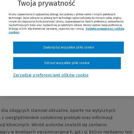
Twoja prywatność
 badań i obserwacji klinicznych....
W celu zapewnienia Ci optymalnej obsługi, korzystamy z plików cookie i innych podobnych
technologii. Dane zebrane za pomocą tych technologii wykorzystujemy do różnych celów, między
innymi do ulepszania funkcjonalności strony, zapamiętywania Twoich preferencji, wyświetlania
najtrafniejszych treści oraz najbardziej przydatnych reklam. Możesz wybrać swoje preferencje,
klikając w link. Aby dowiedzieć się więcej, zapoznaj się z naszą
Polityką prywatności i plików
cookies
Zaakceptuj wszystkie pliki cookie
Opinie
Odrzuć wszystkie pliki cookie
Zarządzaj preferencjami plików cookie
ko dla zdających stanowi aktualne, oparte na wytycznych
z uwzględnieniem codziennej praktyki oraz informacji
ji klinicznych. Wśród autorów znaleźli się zarówno
jący w komisjach egzaminacyjnych, jak i ci, którzy niedawno ten