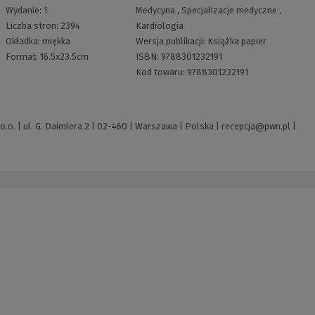
Wydanie:
1
Medycyna
,
Specjalizacje medyczne
,
Liczba stron:
2394
Kardiologia
Okładka:
miękka
Wersja publikacji:
Książka papier
Format:
16.5x23.5cm
ISBN:
9788301232191
Kod towaru:
9788301232191
o. | ul. G. Daimlera 2 | 02-460 | Warszawa | Polska |
recepcja@pwn.pl
|