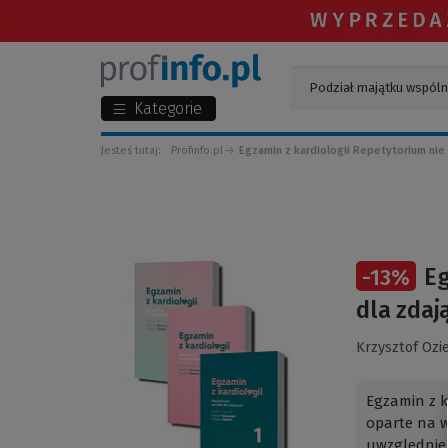
Kategorie
Jesteś tutaj:
Profinfo.pl
Egzamin z kardiologii Repetytorium nie 
(Link
Eg
-
13
%
do
innej
dla zdaj
strony)
Krzysztof Ozi
Egzamin z k
oparte na w
uwzględnien