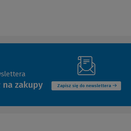
slettera
(Nowe
ł na zakupy
okno)
Zapisz się do newslettera