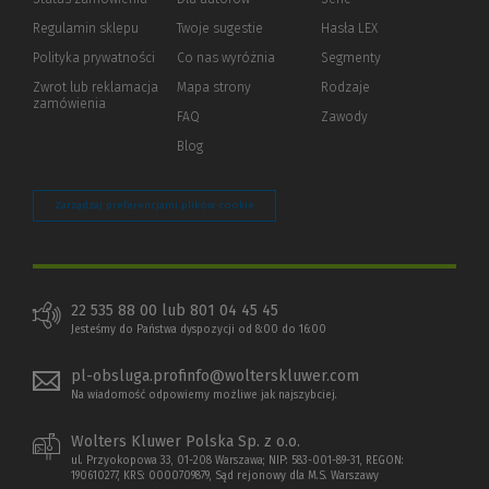
okno)
do
Regulamin sklepu
Twoje sugestie
Hasła LEX
innej
strony)
Polityka prywatności
(Nowe
(Link
Co nas wyróżnia
Segmenty
okno)
do
Zwrot lub reklamacja
Mapa strony
Rodzaje
innej
zamówienia
strony)
FAQ
Zawody
Blog
Zarządzaj preferencjami plików cookie
22 535 88 00 lub 801 04 45 45
Jesteśmy do Państwa dyspozycji od 8:00 do 16:00
pl-obsluga.profinfo@wolterskluwer.com
Na wiadomość odpowiemy możliwe jak najszybciej.
Wolters Kluwer Polska Sp. z o.o.
ul. Przyokopowa 33, 01-208 Warszawa; NIP: 583-001-89-31, REGON:
190610277, KRS: 0000709879, Sąd rejonowy dla M.S. Warszawy