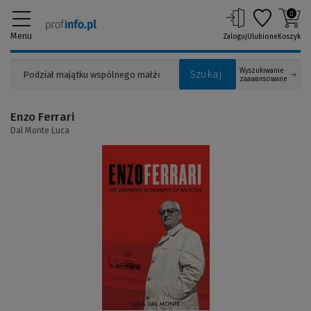
0
Menu
Zaloguj
Ulubione
Koszyk
Wyszukiwanie
Szukaj
zaawansowane
Enzo Ferrari
Dal Monte Luca
(Link
do
innej
strony)