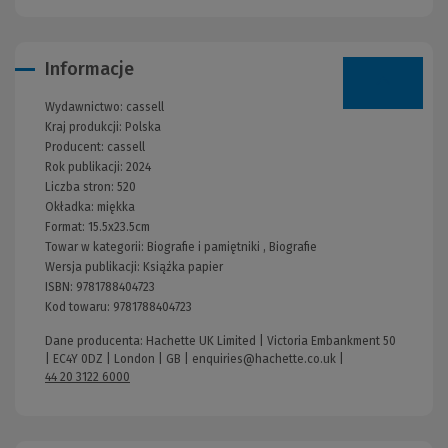
Informacje
Wydawnictwo:
cassell
Kraj produkcji: Polska
Producent:
cassell
Rok publikacji:
2024
Liczba stron:
520
Okładka:
miękka
Format:
15.5x23.5cm
Towar w kategorii:
Biografie i pamiętniki
,
Biografie
Wersja publikacji:
Książka papier
ISBN:
9781788404723
Kod towaru:
9781788404723
Dane producenta: Hachette UK Limited | Victoria Embankment 50
| EC4Y 0DZ | London | GB |
enquiries@hachette.co.uk
|
44 20 3122 6000