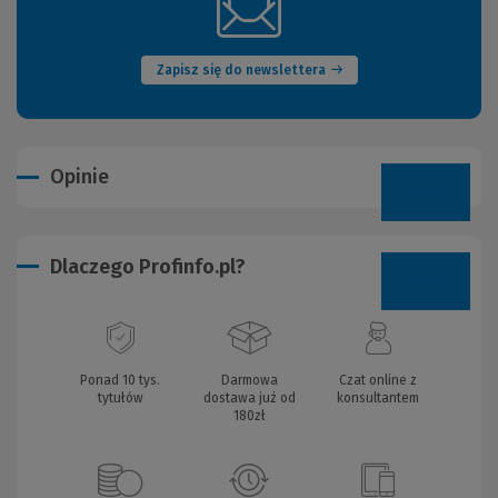
(Nowe
okno)
Zapisz się do newslettera
Opinie
Dlaczego Profinfo.pl?
Ponad 10 tys.
Darmowa
Czat online z
tytułów
dostawa już od
konsultantem
180zł