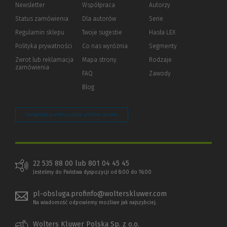
Newsletter
Współpraca
Autorzy
Status zamówienia
Dla autorów
(Nowe
(Link
Serie
okno)
do
Regulamin sklepu
Twoje sugestie
Hasła LEX
innej
strony)
Polityka prywatności
(Nowe
(Link
Co nas wyróżnia
Segmenty
okno)
do
Zwrot lub reklamacja
Mapa strony
Rodzaje
innej
zamówienia
strony)
FAQ
Zawody
Blog
Zarządzaj preferencjami plików cookie
22 535 88 00 lub 801 04 45 45
Jesteśmy do Państwa dyspozycji od 8:00 do 16:00
pl-obsluga.profinfo@wolterskluwer.com
Na wiadomość odpowiemy możliwe jak najszybciej.
Wolters Kluwer Polska Sp. z o.o.