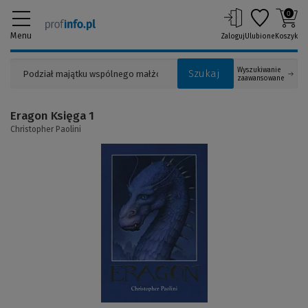
0
Menu
Zaloguj
Ulubione
Koszyk
Wyszukiwanie
Szukaj
zaawansowane
Eragon Księga 1
Christopher Paolini
(Link
do
innej
strony)