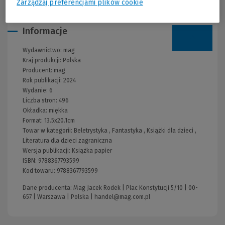
Zarządzaj preferencjami plików cookie
Informacje
Wydawnictwo:
mag
Kraj produkcji: Polska
Producent:
mag
Rok publikacji:
2024
Wydanie:
6
Liczba stron:
496
Okładka:
miękka
Format:
13.5x20.1cm
Towar w kategorii:
Beletrystyka
,
Fantastyka
,
Książki dla dzieci
,
Literatura dla dzieci zagraniczna
Wersja publikacji:
Książka papier
ISBN:
9788367793599
Kod towaru:
9788367793599
Dane producenta: Mag Jacek Rodek | Plac Konstytucji 5/10 | 00-
657 | Warszawa | Polska |
handel@mag.com.pl