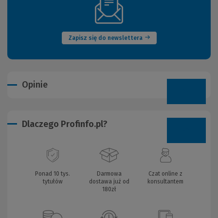
(Nowe
okno)
Zapisz się do newslettera
Opinie
Dlaczego Profinfo.pl?
Ponad 10 tys.
Darmowa
Czat online z
tytułów
dostawa już od
konsultantem
180zł