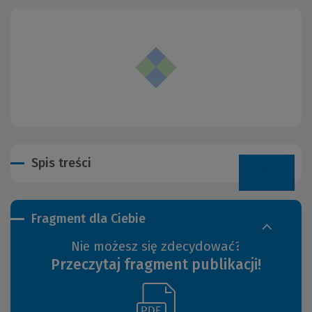
Spis treści
Fragment dla Ciebie
Nie możesz się zdecydować?
Przeczytaj fragment publikacji!
(Link
(Nowe
do