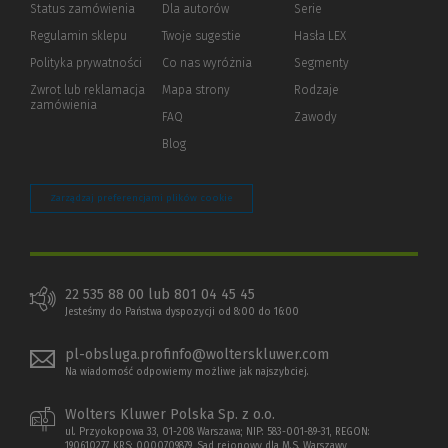
Status zamówienia
Dla autorów
(Nowe
(Link
Serie
okno)
do
Regulamin sklepu
Twoje sugestie
Hasła LEX
innej
strony)
Polityka prywatności
(Nowe
(Link
Co nas wyróżnia
Segmenty
okno)
do
Zwrot lub reklamacja
Mapa strony
Rodzaje
innej
zamówienia
strony)
FAQ
Zawody
Blog
Zarządzaj preferencjami plików cookie
22 535 88 00 lub 801 04 45 45
Jesteśmy do Państwa dyspozycji od 8:00 do 16:00
pl-obsluga.profinfo@wolterskluwer.com
Na wiadomość odpowiemy możliwe jak najszybciej.
Wolters Kluwer Polska Sp. z o.o.
ul. Przyokopowa 33, 01-208 Warszawa; NIP: 583-001-89-31, REGON:
190610277, KRS: 0000709879, Sąd rejonowy dla M.S. Warszawy