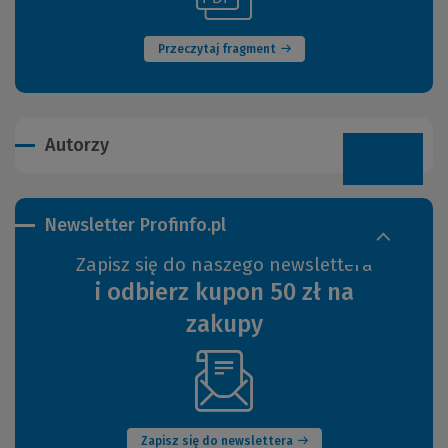
okno)
innej
strony)
Przeczytaj fragment
Autorzy
Newsletter Profinfo.pl
Zapisz się do naszego newslettera
i odbierz kupon 50 zł na
zakupy
(Nowe
okno)
Zapisz się do newslettera