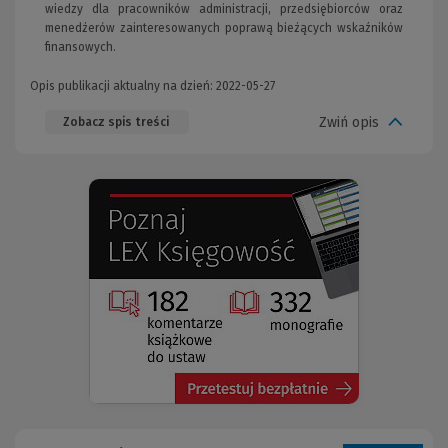
wiedzy dla pracowników administracji, przedsiębiorców oraz
menedżerów zainteresowanych poprawą bieżących wskaźników
finansowych.
Opis publikacji aktualny na dzień: 2022-05-27
Zwiń opis
Zobacz spis treści
(Nowe
(Link
okno)
do
innej
strony)