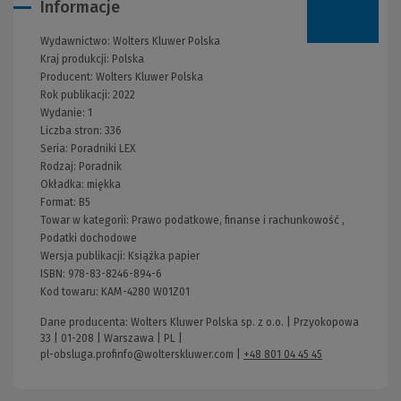
Informacje
Wydawnictwo:
Wolters Kluwer Polska
Kraj produkcji: Polska
Producent:
Wolters Kluwer Polska
Rok publikacji:
2022
Wydanie:
1
Liczba stron:
336
Seria:
Poradniki LEX
Rodzaj:
Poradnik
Okładka:
miękka
Format:
B5
Towar w kategorii:
Prawo podatkowe, finanse i rachunkowość
,
Podatki dochodowe
Wersja publikacji:
Książka papier
ISBN:
978-83-8246-894-6
Kod towaru:
KAM-4280 W01Z01
Dane producenta: Wolters Kluwer Polska sp. z o.o. | Przyokopowa
33 | 01-208 | Warszawa | PL |
pl-obsluga.profinfo@wolterskluwer.com
|
+48 801 04 45 45