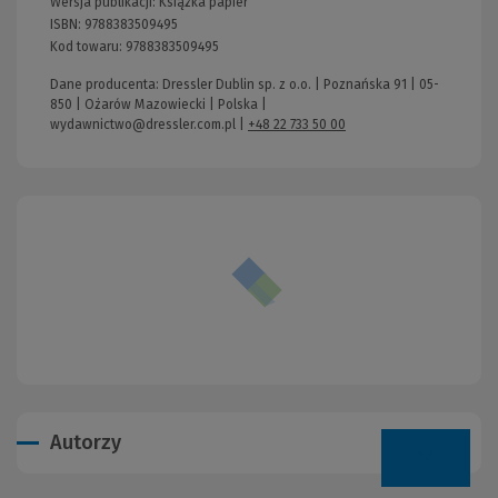
Wersja publikacji:
Książka papier
ISBN:
9788383509495
Kod towaru:
9788383509495
Dane producenta: Dressler Dublin sp. z o.o. | Poznańska 91 | 05-
850 | Ożarów Mazowiecki | Polska |
wydawnictwo@dressler.com.pl
|
+48 22 733 50 00
Autorzy