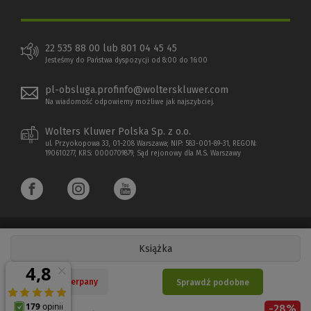
22 535 88 00 lub 801 04 45 45
Jesteśmy do Państwa dyspozycji od 8:00 do 16:00
pl-obsluga.profinfo@wolterskluwer.com
Na wiadomość odpowiemy możliwe jak najszybciej.
Wolters Kluwer Polska Sp. z o.o.
ul. Przyokopowa 33, 01-208 Warszawa; NIP: 583-001-89-31, REGON:
190610277, KRS: 0000709879, Sąd rejonowy dla M.S. Warszawy
Książka
Copyright 1997 - 2026 Wolters Kluwer Polska Sp. z o.o.
Nakład wyczerpany
Sprawdź podobne
Płatności elektroniczne
-
28
%
(Nowe
(Link