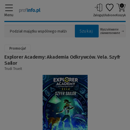
0
Menu
Zaloguj
Ulubione
Koszyk
Wyszukiwanie
Szukaj
zaawansowane
Promocja!
Explorer Academy: Akademia Odkrywców. Vela. Szyfr
Sailor
Trudi Trueit
(Link
do
innej
strony)