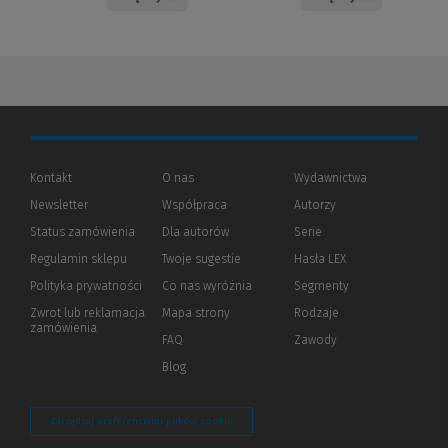
Kontakt
O nas
Wydawnictwa
Newsletter
Współpraca
Autorzy
Status zamówienia
Dla autorów
(Nowe
(Link
Serie
okno)
do
Regulamin sklepu
Twoje sugestie
Hasła LEX
innej
strony)
Polityka prywatności
(Nowe
(Link
Co nas wyróżnia
Segmenty
okno)
do
Zwrot lub reklamacja
Mapa strony
Rodzaje
innej
zamówienia
strony)
FAQ
Zawody
Blog
Zarządzaj preferencjami plików cookie