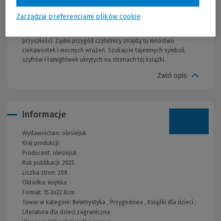
misję. Spotkają na swojej drodze podwójnych agentów i mnóstwo
niebezpieczeństw. "Akademia Odkrywców" to seria inspirowana
Zarządzaj preferencjami plików cookie
prawdziwymi wyprawami i badaniami członków Towarzystwa
National Geographic, wzbogacona o niesamowitą technologię
przyszłości. Żądni przygód czytelnicy znajdą tu mnóstwo
ciekawostek i mocnych wrażeń. Szukajcie tajemnych symboli,
szyfrów i łamigłówek ukrytych na stronach tej książki.
Zwiń opis
Informacje
Wydawnictwo:
olesiejuk
Kraj produkcji:
Producent:
olesiejuk
Rok publikacji:
2025
Liczba stron:
208
Okładka:
miękka
Format:
15.3x22.8cm
Towar w kategorii:
Beletrystyka
,
Przygodowa
,
Książki dla dzieci
,
Literatura dla dzieci zagraniczna