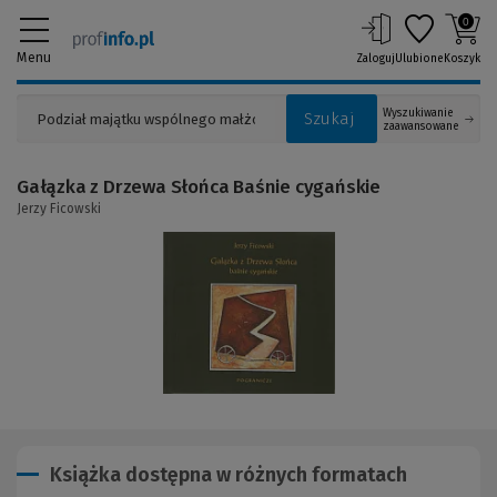
0
Menu
Zaloguj
Ulubione
Koszyk
Wyszukiwanie
Szukaj
zaawansowane
Gałązka z Drzewa Słońca Baśnie cygańskie
Jerzy Ficowski
(Link
do
innej
strony)
Książka dostępna w różnych formatach