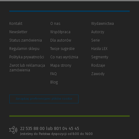
Kontakt
O nas
Wydawnictwa
Newsletter
Współpraca
Autorzy
Status zamówienia
Dla autorów
(Nowe
(Link
Serie
okno)
do
Regulamin sklepu
Twoje sugestie
Hasła LEX
innej
strony)
Polityka prywatności
(Nowe
(Link
Co nas wyróżnia
Segmenty
okno)
do
Zwrot lub reklamacja
Mapa strony
Rodzaje
innej
zamówienia
strony)
FAQ
Zawody
Blog
Zarządzaj preferencjami plików cookie
22 535 88 00 lub 801 04 45 45
Jesteśmy do Państwa dyspozycji od 8:00 do 16:00