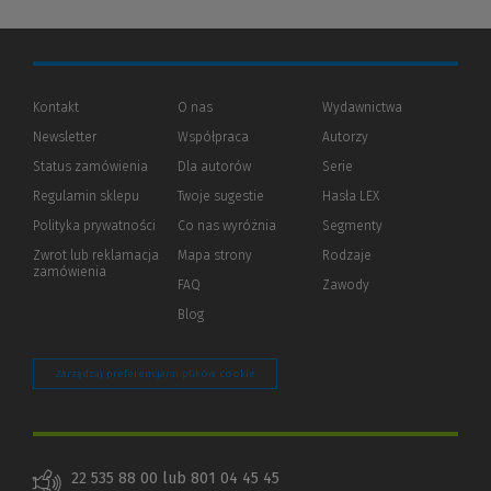
Kontakt
O nas
Wydawnictwa
Newsletter
Współpraca
Autorzy
Status zamówienia
Dla autorów
(Nowe
(Link
Serie
okno)
do
Regulamin sklepu
Twoje sugestie
Hasła LEX
innej
strony)
Polityka prywatności
(Nowe
(Link
Co nas wyróżnia
Segmenty
okno)
do
Zwrot lub reklamacja
Mapa strony
Rodzaje
innej
zamówienia
strony)
FAQ
Zawody
Blog
Zarządzaj preferencjami plików cookie
22 535 88 00 lub 801 04 45 45