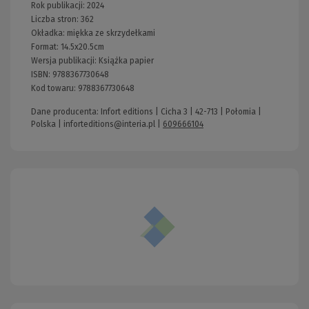
Rok publikacji:
2024
Liczba stron:
362
Okładka:
miękka ze skrzydełkami
Format:
14.5x20.5cm
Wersja publikacji:
Książka papier
ISBN:
9788367730648
Kod towaru:
9788367730648
Dane producenta: Infort editions | Cicha 3 | 42-713 | Połomia |
Polska |
inforteditions@interia.pl
|
609666104