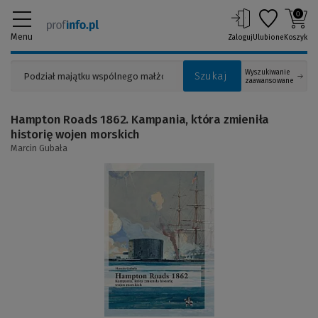
0
Menu
Zaloguj
Ulubione
Koszyk
Wyszukiwanie
Szukaj
zaawansowane
Hampton Roads 1862. Kampania, która zmieniła
historię wojen morskich
Marcin Gubała
(Link
do
innej
strony)