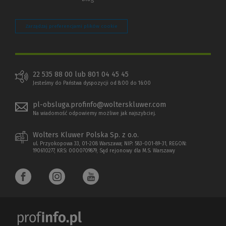
Zarządzaj preferencjami plików cookie
22 535 88 00 lub 801 04 45 45
Jesteśmy do Państwa dyspozycji od 8:00 do 16:00
pl-obsluga.profinfo@wolterskluwer.com
Na wiadomość odpowiemy możliwe jak najszybciej.
Wolters Kluwer Polska Sp. z o.o.
ul. Przyokopowa 33, 01-208 Warszawa; NIP: 583-001-89-31, REGON:
190610277, KRS: 0000709879, Sąd rejonowy dla M.S. Warszawy