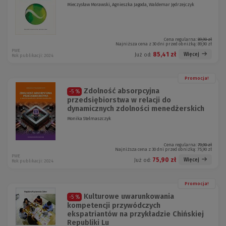
Mieczysław Morawski, Agnieszka Jagoda, Waldemar Jędrzejczyk
Cena regularna:
89,90 zł
Najniższa cena z 30 dni przed obniżką:
89,90 zł
PWE
85,41 zł
Więcej
Już od:
Rok publikacji: 2024
Promocja!
Zdolność absorpcyjna
-5 %
przedsiębiorstwa w relacji do
dynamicznych zdolności menedżerskich
Monika Stelmaszczyk
Cena regularna:
79,90 zł
Najniższa cena z 30 dni przed obniżką:
75,90 zł
PWE
75,90 zł
Więcej
Już od:
Rok publikacji: 2024
Promocja!
Kulturowe uwarunkowania
-5 %
kompetencji przywódczych
ekspatriantów na przykładzie Chińskiej
Republiki Lu