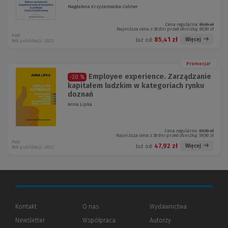
Magdalena Krzyżanowska-Celmer
Cena regularna:
89,90 zł
Najniższa cena z 30 dni przed obniżką:
89,90 zł
PWE
85,41 zł
Więcej
Już od:
Rok publikacji: 2023
Promocja!
Employee experience. Zarządzanie
-20 %
kapitałem ludzkim w kategoriach rynku
doznań
Anna Lipka
Cena regularna:
59,90 zł
Najniższa cena z 30 dni przed obniżką:
59,90 zł
PWE
47,92 zł
Więcej
Już od:
Rok publikacji: 2022
Kontakt
O nas
Wydawnictwa
Newsletter
Współpraca
Autorzy