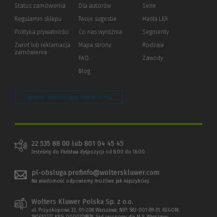
Status zamówienia
Dla autorów
(Nowe
(Link
Serie
okno)
do
Regulamin sklepu
Twoje sugestie
Hasła LEX
innej
strony)
Polityka prywatności
(Nowe
(Link
Co nas wyróżnia
Segmenty
okno)
do
Zwrot lub reklamacja
Mapa strony
Rodzaje
innej
zamówienia
strony)
FAQ
Zawody
Blog
Zarządzaj preferencjami plików cookie
22 535 88 00 lub 801 04 45 45
Jesteśmy do Państwa dyspozycji od 8:00 do 16:00
pl-obsluga.profinfo@wolterskluwer.com
Na wiadomość odpowiemy możliwe jak najszybciej.
Wolters Kluwer Polska Sp. z o.o.
ul. Przyokopowa 33, 01-208 Warszawa; NIP: 583-001-89-31, REGON: