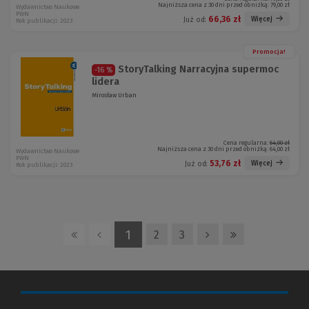
Najniższa cena z 30 dni przed obniżką:
79,00 zł
Wydawnictwo Naukowe
PWN
66,36 zł
Więcej
Już od:
Rok publikacji: 2023
Promocja!
StoryTalking Narracyjna supermoc
-16 %
lidera
Mirosław Urban
Cena regularna:
64,00 zł
Najniższa cena z 30 dni przed obniżką:
64,00 zł
Wydawnictwo Naukowe
PWN
53,76 zł
Więcej
Już od:
Rok publikacji: 2023
1
2
3