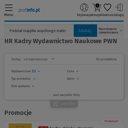
0
Menu
Rejestracja
Koszyk
Ulubione
Zaloguj
Wyszukiwanie
Szukaj
zaawansowane
HR Kadry Wydawnictwo Naukowe PWN
62 produktów
Sortuj:
Wydawnictwo
(1)
Cena
Typ produktu
Autor
Rok wydania
usuń wszystkie filtry
zwiń
filtry
Promocje
Promocja!