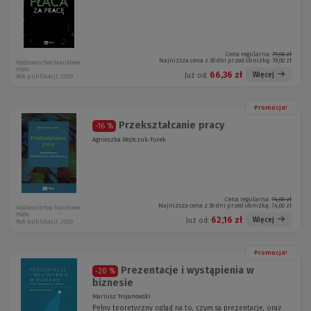
Cena regularna:
79,00 zł
Najniższa cena z 30 dni przed obniżką:
79,00 zł
Wydawnictwo Naukowe
PWN
66,36 zł
Więcej
Już od:
Rok publikacji: 2020
Promocja!
Przekształcanie pracy
-16 %
Agnieszka Wojtczuk-Turek
Cena regularna:
74,00 zł
Najniższa cena z 30 dni przed obniżką:
74,00 zł
Wydawnictwo Naukowe
PWN
62,16 zł
Więcej
Już od:
Rok publikacji: 2020
Promocja!
Prezentacje i wystąpienia w
-20 %
biznesie
Mariusz Trojanowski
Pełny teoretyczny ogląd na to, czym są prezentacje, oraz