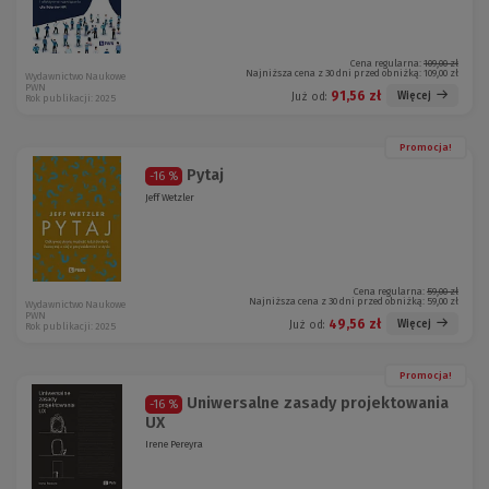
Cena regularna:
109,00 zł
Najniższa cena z 30 dni przed obniżką:
109,00 zł
Wydawnictwo Naukowe
PWN
91,56 zł
Więcej
Już od:
Rok publikacji: 2025
Promocja!
Pytaj
-16 %
Jeff Wetzler
Cena regularna:
59,00 zł
Najniższa cena z 30 dni przed obniżką:
59,00 zł
Wydawnictwo Naukowe
PWN
49,56 zł
Więcej
Już od:
Rok publikacji: 2025
Promocja!
Uniwersalne zasady projektowania
-16 %
UX
Irene Pereyra