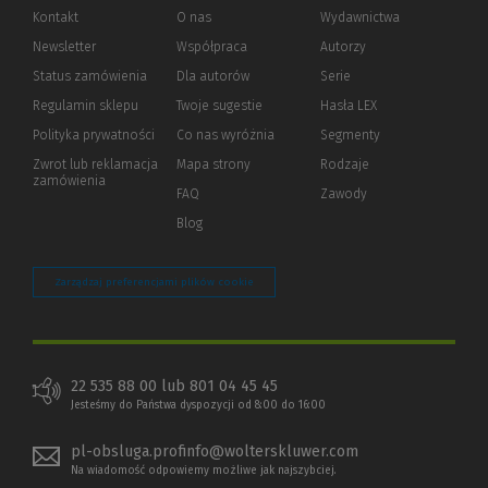
Kontakt
O nas
Wydawnictwa
Newsletter
Współpraca
Autorzy
Status zamówienia
Dla autorów
(Nowe
(Link
Serie
okno)
do
Regulamin sklepu
Twoje sugestie
Hasła LEX
innej
strony)
Polityka prywatności
(Nowe
(Link
Co nas wyróżnia
Segmenty
okno)
do
Zwrot lub reklamacja
Mapa strony
Rodzaje
innej
zamówienia
strony)
FAQ
Zawody
Blog
Zarządzaj preferencjami plików cookie
22 535 88 00 lub 801 04 45 45
Jesteśmy do Państwa dyspozycji od 8:00 do 16:00
pl-obsluga.profinfo@wolterskluwer.com
Na wiadomość odpowiemy możliwe jak najszybciej.