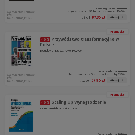
Cena regularna:
104,00 zł
Najniższa cena z 30 dni przed obniżką:
104,00 zł
Wydawnictwo Naukowe
PWN
87,36 zł
Więcej
Już od:
Rok publikacji: 2025
Promocja!
Przywództwo transformacyjne w
-16 %
Polsce
Bogusław Chrabota, Paweł Poszytek
Cena regularna:
69,00 zł
Najniższa cena z 30 dni przed obniżką:
69,00 zł
Wydawnictwo Naukowe
PWN
57,96 zł
Więcej
Już od:
Rok publikacji: 2025
Promocja!
Scaling Up Wynagrodzenia
-16 %
Verne Harnish, Sebastian Ross
Cena regularna:
79,00 zł