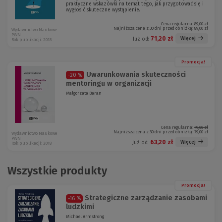
praktyczne wskazówki na temat tego, jak przygotować się i
wygłosić skuteczne wystąpienie.
Cena regularna:
89,00 zł
Najniższa cena z 30 dni przed obniżką:
89,00 zł
Wydawnictwo Naukowe
PWN
71,20 zł
Więcej
Już od:
Rok publikacji: 2018
Promocja!
Uwarunkowania skuteczności
-20 %
mentoringu w organizacji
Małgorzata Baran
Cena regularna:
79,00 zł
Najniższa cena z 30 dni przed obniżką:
79,00 zł
Wydawnictwo Naukowe
PWN
63,20 zł
Więcej
Już od:
Rok publikacji: 2018
Wszystkie produkty
Promocja!
Strategiczne zarządzanie zasobami
-16 %
ludzkimi
Michael Armstrong