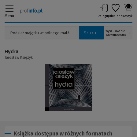
0
Menu
Zaloguj
Ulubione
Koszyk
Wyszukiwanie
Szukaj
zaawansowane
Hydra
Jarosław Księżyk
(Link
do
innej
strony)
Książka dostępna w różnych formatach