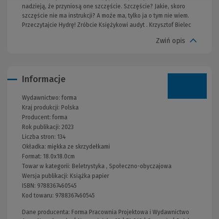
nadzieją, że przyniosą one szczęście. Szczęście? Jakie, skoro
szczęście nie ma instrukcji? A może ma, tylko ja o tym nie wiem.
Przeczytajcie Hydrę! Zróbcie Księżykowi audyt . Krzysztof Bielec
Zwiń opis
Informacje
Wydawnictwo:
forma
Kraj produkcji: Polska
Producent:
forma
Rok publikacji:
2023
Liczba stron:
134
Okładka:
miękka ze skrzydełkami
Format:
18.0x18.0cm
Towar w kategorii:
Beletrystyka
,
Społeczno-obyczajowa
Wersja publikacji:
Książka papier
ISBN:
9788367460545
Kod towaru:
9788367460545
Dane producenta: Forma Pracownia Projektowa i Wydawnictwo