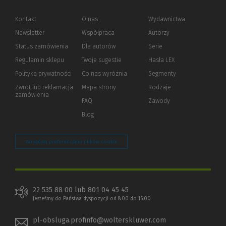
Kontakt
O nas
Wydawnictwa
Newsletter
Współpraca
Autorzy
Status zamówienia
Dla autorów
(Nowe
(Link
Serie
okno)
do
Regulamin sklepu
Twoje sugestie
Hasła LEX
innej
strony)
Polityka prywatności
(Nowe
(Link
Co nas wyróżnia
Segmenty
okno)
do
Zwrot lub reklamacja
Mapa strony
Rodzaje
innej
zamówienia
strony)
FAQ
Zawody
Blog
Zarządzaj preferencjami plików cookie
22 535 88 00 lub 801 04 45 45
Jesteśmy do Państwa dyspozycji od 8:00 do 16:00
pl-obsluga.profinfo@wolterskluwer.com