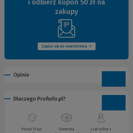
i odbierz kupon 50 zł na
zakupy
(Nowe
okno)
Zapisz się do newslettera
Opinie
Dlaczego Profinfo.pl?
Ponad 10 tys.
Darmowa
Czat online z