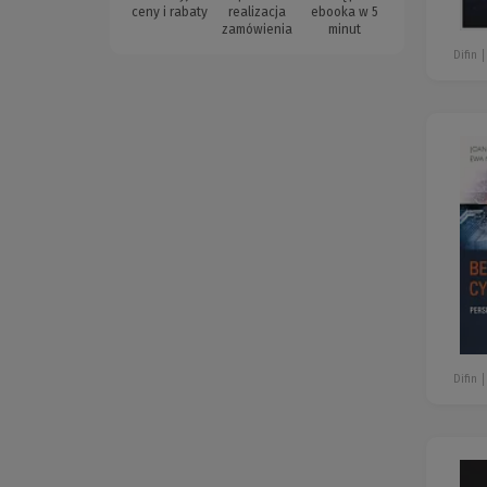
ceny i rabaty
realizacja
ebooka w 5
zamówienia
minut
Difin
Difin