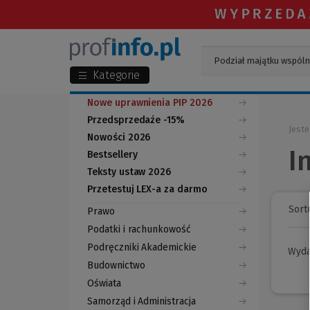
Kategorie
Nowe uprawnienia PIP 2026
Przedsprzedaże -15%
Jeste
Nowości 2026
I
Bestsellery
Teksty ustaw 2026
Przetestuj LEX-a za darmo
(Nowe
(Link
okno)
do
Sortu
Prawo
innej
strony)
Podatki i rachunkowość
Podręczniki Akademickie
Wyd
Budownictwo
Oświata
Samorząd i Administracja