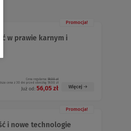
Promocja!
ć w prawie karnym i
Cena regularna:
59,00 zł
ższa cena z 30 dni przed obniżką:
59,00 zł
Więcej
56,05 zł
Już od:
Promocja!
ć i nowe technologie