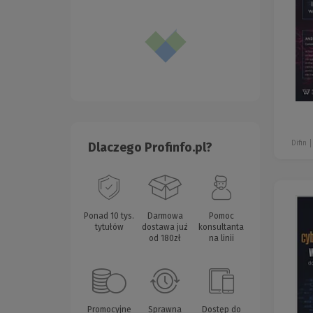
Difin
Dlaczego Profinfo.pl?
Ponad 10 tys.
Darmowa
Pomoc
tytułów
dostawa już
konsultanta
od 180zł
na linii
Promocyjne
Sprawna
Dostęp do