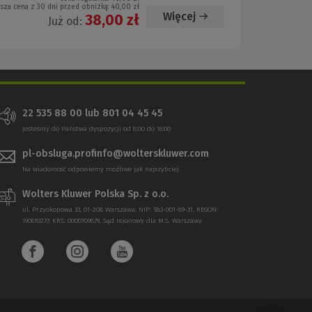
ższa cena z 30 dni przed obniżką:
40,00 zł
Więcej
38,00 zł
Już od:
22 535 88 00 lub 801 04 45 45
Jesteśmy do Państwa dyspozycji od 8:00 do 16:00
pl-obsluga.profinfo@wolterskluwer.com
Na wiadomość odpowiemy możliwe jak najszybciej.
Wolters Kluwer Polska Sp. z o.o.
ul. Przyokopowa 33, 01-208 Warszawa; NIP: 583-001-89-31, REGON:
190610277, KRS: 0000709879, Sąd rejonowy dla M.S. Warszawy