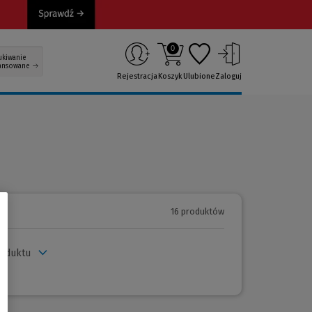
0
ukiwanie
ansowane
Rejestracja
Koszyk
Ulubione
Zaloguj
16 produktów
roduktu