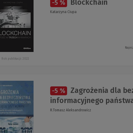
Blockchain
-5 %
Katarzyna Ciupa
Najni
Rok publikacji: 2022
Zagrożenia dla be
-5 %
informacyjnego państw
R.Tomasz Aleksandrowicz