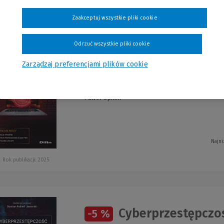
szystkie produkty
Zaakceptuj wszystkie pliki cookie
Odrzuć wszystkie pliki cookie
Cyberprzestępczoś
-5 %
Zarządzaj preferencjami plików cookie
kryminalistyce
Paweł Opitek
Najni
Rok publikacji: 2025
Cyberprzestępczoś
-5 %