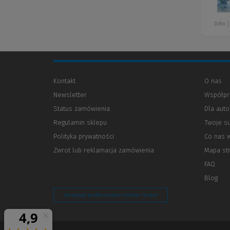
Difin
Kontakt
O nas
Newsletter
Współpr
Status zamówienia
Dla aut
Regulamin sklepu
Twoje s
Polityka prywatności
(Nowe
(Link
Co nas 
okno)
do
Zwrot lub reklamacja zamówienia
Mapa st
innej
strony)
FAQ
Blog
Zarządzaj preferencjami plików cookie