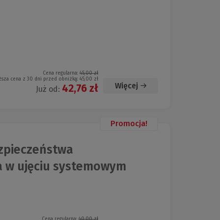
Cena regularna:
45,00 zł
ższa cena z 30 dni przed obniżką:
45,00 zł
Więcej
42,76 zł
Już od:
Promocja!
zpieczeństwa
a w ujęciu systemowym
Cena regularna:
40,00 zł