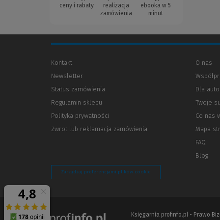
ceny i rabaty
realizacja
ebooka w 5
zamówienia
minut
Kontakt
O nas
Newsletter
Współpr
Status zamówienia
Dla aut
Regulamin sklepu
Twoje s
Polityka prywatności
(Nowe
(Link
Co nas 
okno)
do
Zwrot lub reklamacja zamówienia
Mapa st
innej
strony)
FAQ
Blog
Zarządzaj preferencjami plików cookie
Księgarnia profinfo.pl - Prawo B