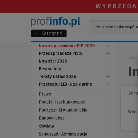
Kategorie
Nowe uprawnienia PIP 2026
Przedsprzedaże -15%
Jeste
Nowości 2026
I
Bestsellery
Teksty ustaw 2026
Przetestuj LEX-a za darmo
(Nowe
(Link
okno)
do
Sortu
Prawo
innej
strony)
Podatki i rachunkowość
Podręczniki Akademickie
Wyd
Budownictwo
Oświata
Samorząd i Administracja