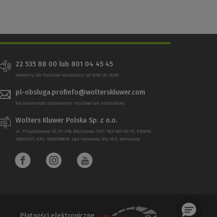
22 535 88 00 lub 801 04 45 45
Jesteśmy do Państwa dyspozycji od 8:00 do 16:00
pl-obsluga.profinfo@wolterskluwer.com
Na wiadomość odpowiemy możliwe jak najszybciej.
Wolters Kluwer Polska Sp. z o.o.
ul. Przyokopowa 33, 01-208 Warszawa; NIP: 583-001-89-31, REGON:
190610277, KRS: 0000709879, Sąd rejonowy dla M.S. Warszawy
Płatności elektroniczne