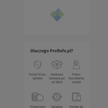
Dlaczego Profinfo.pl?
Ponad 10 tys.
Darmowa
Pomoc
tytułów
dostawa już
konsultanta
od 180zł
na linii
Promocyjne
Sprawna
Dostęp do