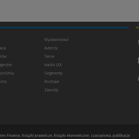
Wydawnictwa
aca
Autorzy
orów
(Nowe
(Link
Serie
okno)
do
ugestie
Hasła LEX
innej
strony)
wyróżnia
Segmenty
rony
Rodzaje
Zawody
iznes Finanse, Książki prawnicze, Książki ekonomiczne, czasopisma, publikacje