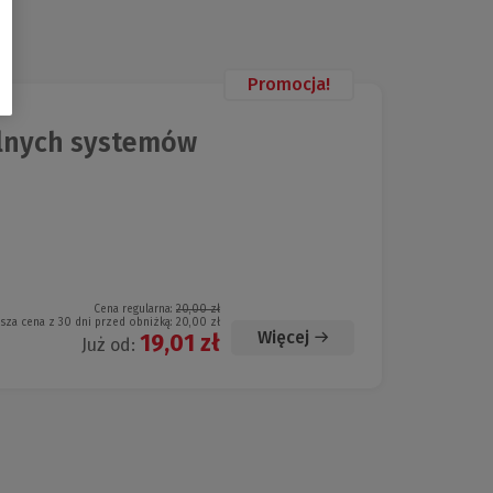
Promocja!
lnych systemów
Cena regularna:
20,00 zł
ższa cena z 30 dni przed obniżką:
20,00 zł
Więcej
19,01 zł
Już od: