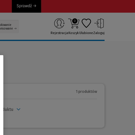
0
ukiwanie
ansowane
Rejestracja
Koszyk
Ulubione
Zaloguj
1 produktów
roduktu