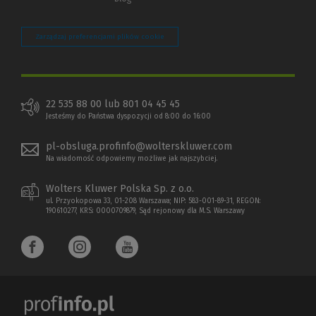
Zarządzaj preferencjami plików cookie
22 535 88 00 lub 801 04 45 45
Jesteśmy do Państwa dyspozycji od 8:00 do 16:00
pl-obsluga.profinfo@wolterskluwer.com
Na wiadomość odpowiemy możliwe jak najszybciej.
Wolters Kluwer Polska Sp. z o.o.
ul. Przyokopowa 33, 01-208 Warszawa; NIP: 583-001-89-31, REGON:
190610277, KRS: 0000709879, Sąd rejonowy dla M.S. Warszawy