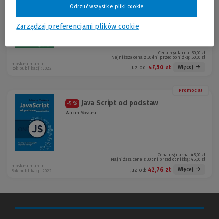
Python od podstaw
-5 %
Odrzuć wszystkie pliki cookie
Marcin Moskała
Zarządzaj preferencjami plików cookie
Cena regularna:
50,00 zł
Najniższa cena z 30 dni przed obniżką:
50,00 zł
moskała marcin
47,50 zł
Więcej
Już od:
Rok publikacji: 2022
Promocja!
Java Script od podstaw
-5 %
Marcin Moskała
Cena regularna:
45,00 zł
Najniższa cena z 30 dni przed obniżką:
45,00 zł
moskała marcin
42,76 zł
Więcej
Już od:
Rok publikacji: 2022