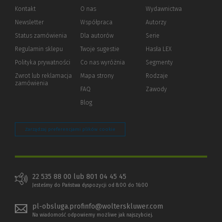
Kontakt
O nas
Wydawnictwa
Newsletter
Współpraca
Autorzy
Status zamówienia
Dla autorów
(Nowe
(Link
Serie
okno)
do
Regulamin sklepu
Twoje sugestie
Hasła LEX
innej
strony)
Polityka prywatności
(Nowe
(Link
Co nas wyróżnia
Segmenty
okno)
do
Zwrot lub reklamacja
Mapa strony
Rodzaje
innej
zamówienia
strony)
FAQ
Zawody
Blog
Zarządzaj preferencjami plików cookie
22 535 88 00 lub 801 04 45 45
Jesteśmy do Państwa dyspozycji od 8:00 do 16:00
pl-obsluga.profinfo@wolterskluwer.com
Na wiadomość odpowiemy możliwe jak najszybciej.