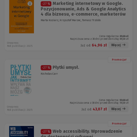
Marketing internetowy w Google.
-27 %
Pozycjonowanie, Ads & Google Analytics
4 dla biznesu, e-commerce, marketerów
Marta Koziarz, Krzysztof Marzec, Tomasz Trzósło
Cena regularna:
89,00 zł
Najniższa cena z 30 dni przed obniżką:
89,00 zł
Onepress
64,96 zł
Więcej
Już od:
Rok publikacji: 2025
Promocja!
Płytki umysł.
-27 %
Nicholas Carr
Cena regularna:
59,00 zł
Najniższa cena z 30 dni przed obniżką:
59,00 zł
Onepress
43,07 zł
Więcej
Już od:
Rok publikacji: 2025
Promocja!
Web accessibility. Wprowadzenie
-27 %
do dostępności cyfrowej