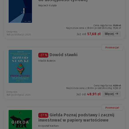
Wojciech Kutyła
Cena regularna:
79,00 zł
Najniższa cena z 30 dni przed obniżką:
79,00 zł
Onepress
57,68 zł
Więcej
Już od:
Rok publikacji: 2025
Promocja!
Dowód stawki
-27 %
Vitalik Buterin
Cena regularna:
67,00 zł
Najniższa cena z 30 dni przed obniżką:
67,00 zł
Onepress
48,91 zł
Więcej
Już od:
Rok publikacji: 2024
Promocja!
Giełda Poznaj podstawy i zacznij
-27 %
inwestować w papiery wartościowe
Krzysztof Kochan