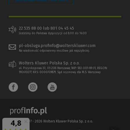
Zarządzaj preferencjami plików cookie
22 535 88 00 lub 801 04 45 45
Jesteśmy do Państwa dyspozycji od 8:00 do 16:00
pl-obsluga.profinfo@wolterskluwer.com
Na wiadomość odpowiemy możliwe jak najszybciej.
Wolters Kluwer Polska Sp. z o.o.
ul. Przyokopowa 33, 01-208 Warszawa; NIP: 583-001-89-31, REGON:
190610277, KRS: 0000709879, Sąd rejonowy dla M.S. Warszawy
Copyright 1997 - 2026 Wolters Kluwer Polska Sp. z o.o.