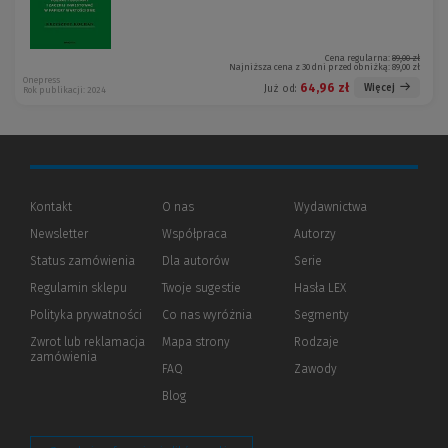
Cena regularna:
89,00 zł
Najniższa cena z 30 dni przed obniżką:
89,00 zł
Onepress
64,96 zł
Więcej
Już od:
Rok publikacji: 2024
Kontakt
O nas
Wydawnictwa
Newsletter
Współpraca
Autorzy
Status zamówienia
Dla autorów
(Nowe
(Link
Serie
okno)
do
Regulamin sklepu
Twoje sugestie
Hasła LEX
innej
strony)
Polityka prywatności
(Nowe
(Link
Co nas wyróżnia
Segmenty
okno)
do
Zwrot lub reklamacja
Mapa strony
Rodzaje
innej
zamówienia
strony)
FAQ
Zawody
Blog