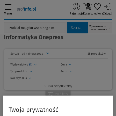
0
Menu
Rejestracja
Koszyk
Ulubione
Zaloguj
Wyszukiwanie
Szukaj
zaawansowane
Informatyka Onepress
25 produktów
Sortuj:
Wydawnictwo
(1)
Cena
Typ produktu
Autor
Rok wydania
usuń wszystkie filtry
zwiń
filtry
Promocje
Twoja prywatność
Promocja!