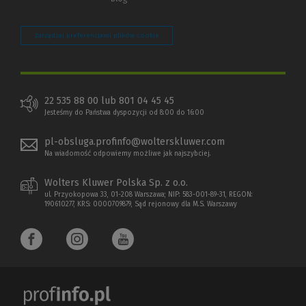
Zarządzaj preferencjami plików cookie
22 535 88 00 lub 801 04 45 45
Jesteśmy do Państwa dyspozycji od 8:00 do 16:00
pl-obsluga.profinfo@wolterskluwer.com
Na wiadomość odpowiemy możliwe jak najszybciej.
Wolters Kluwer Polska Sp. z o.o.
ul. Przyokopowa 33, 01-208 Warszawa; NIP: 583-001-89-31, REGON:
190610277, KRS: 0000709879, Sąd rejonowy dla M.S. Warszawy